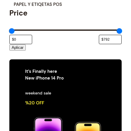
e
PAPEL Y ETIQETAS POS
g
Price
o
r
í
a
Aplicar
It’s Finally here
New iPhone 14 Pro
weekend sale
%20 OFF