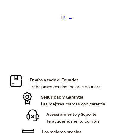
r
i
l
p
i
c
p
r
c
e
r
i
1
2
→
e
i
i
c
w
s
c
e
a
:
e
i
s
$
w
s
:
1
a
:
$
6
s
$
1
.
:
1
7
1
$
7
.
0
1
.
3
.
Envíos a todo el Ecuador
8
2
9
Trabajamos con los mejores couriers!
.
5
.
6
.
Seguridad y Garantía
3
Las mejores marcas con garantía
.
Asesoramiento y Soporte
Te ayudamos en tu compra
Los mejores precios