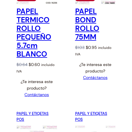
R
R
O
O
PAPEL
PAPEL
D
D
U
U
TERMICO
BOND
C
C
T
T
ROLLO
ROLLO
O
O
PEQUEÑO
75MM
E
E
N
N
5.7cm
O
O
O
C
$
1.03
$
0.95
incluido
F
F
BLANCO
r
u
E
E
IVA
R
R
i
r
T
T
O
C
$
0.64
$
0.60
¿Te interesa este
incluido
g
r
A
A
r
u
producto?
IVA
i
e
i
r
Contáctanos
n
n
¿Te interesa este
g
r
a
t
producto?
i
e
l
p
Contáctanos
n
n
p
r
a
t
r
i
l
p
i
c
PAPEL Y ETIQETAS
PAPEL Y ETIQETAS
p
r
c
e
POS
POS
r
i
e
i
i
c
w
s