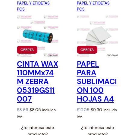
PAPEL Y ETIQETAS
PAPEL Y ETIQETAS
p
r
p
r
POS
POS
r
i
r
i
i
c
i
c
c
e
c
e
e
i
e
i
w
s
w
s
a
:
a
:
P
P
OFERTA
OFERTA
s
$
s
$
R
R
:
2
:
7
O
O
CINTA WAX
PAPEL
D
D
$
.
$
.
U
U
110MMx74
PARA
2
0
7
2
C
C
.
0
.
0
T
T
M ZEBRA
SUBLIMACI
O
O
1
.
7
.
05319GS11
ON 100
E
E
6
7
N
N
007
HOJAS A4
O
O
.
.
F
F
E
E
O
C
O
C
$
8.69
$
8.05
$
10.05
$
9.30
incluido
incluido
R
R
r
u
r
u
IVA
IVA
T
T
A
A
i
r
i
r
¿Te interesa este
¿Te interesa este
g
r
g
r
producto?
producto?