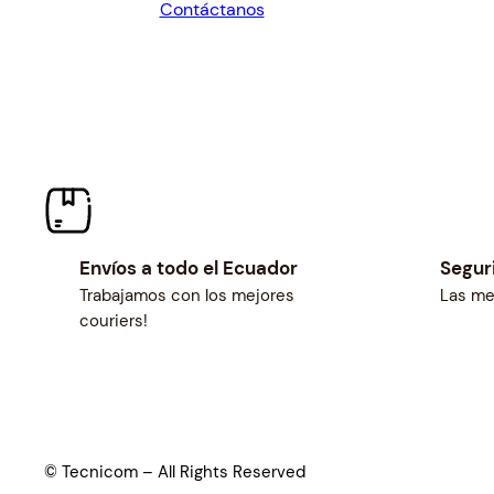
Contáctanos
$652.33.
$604.00.
Envíos a todo el Ecuador
Segur
Trabajamos con los mejores
Las me
couriers!
© Tecnicom – All Rights Reserved