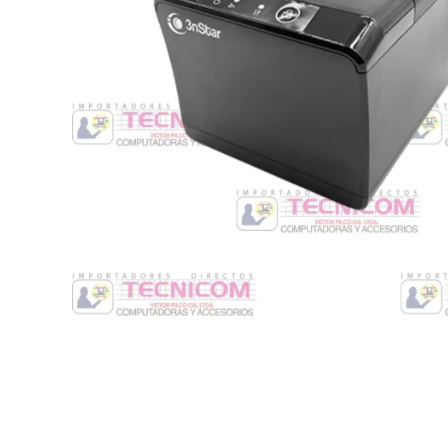
Switche
Monitores y TV
Suministros de Impresión
Punto de Venta
Conver
Accesorios y Periféricos
Adapta
Protección Eléctrica
Repuestos
Software