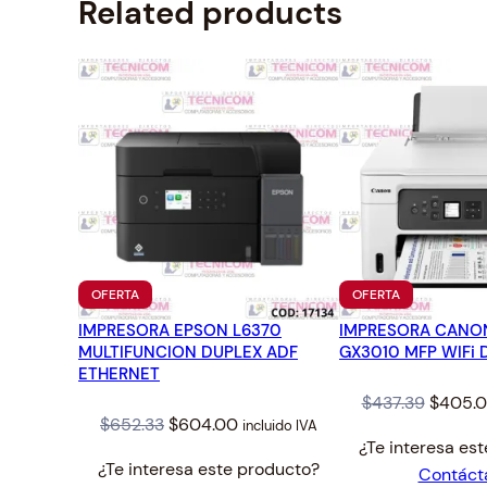
Related products
PRODUCTO
PRODUCTO
OFERTA
OFERTA
EN
EN
IMPRESORA EPSON L6370
OFERTA
IMPRESORA CANO
OFERTA
MULTIFUNCION DUPLEX ADF
GX3010 MFP WIFi 
ETHERNET
Origina
$
437.39
$
405.
Original
Current
$
652.33
$
604.00
incluido IVA
price
¿Te interesa es
price
price
was:
¿Te interesa este producto?
Contáct
was:
is:
$437.39