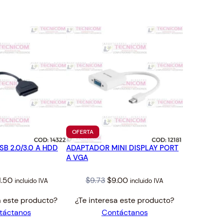
TO
PRODUCTO
OFERTA
EN
B 2.0/3.0 A HDD
ADAPTADOR MINI DISPLAY PORT
OFERTA
A VGA
iginal
Current
Original
Current
1.50
$
9.73
$
9.00
incluido IVA
incluido IVA
ice
price
price
price
a este producto?
¿Te interesa este producto?
s:
is:
was:
is:
táctanos
Contáctanos
2.42.
$11.50.
$9.73.
$9.00.