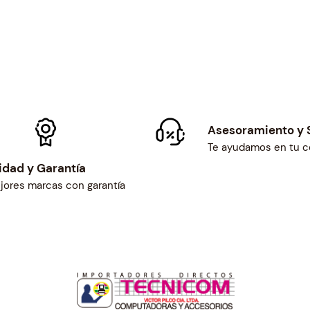
R
N
E
T
+
C
O
R
Asesoramiento y 
T
Te ayudamos en tu 
A
idad y Garantía
D
jores marcas con garantía
O
R
c
a
n
t
i
d