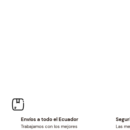
r
i
i
c
c
e
e
i
w
s
a
:
s
$
:
6
$
9
7
.
4
0
.
0
5
.
2
.
Envíos a todo el Ecuador
Segur
Trabajamos con los mejores
Las me