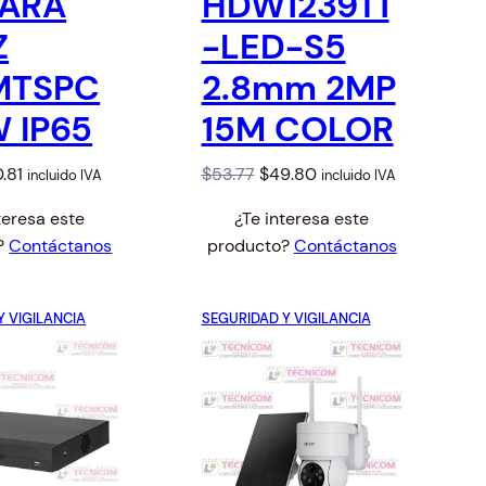
ARA
HDW1239T1
F
.
.
0
Z
-LED-S5
E
6
.
R
T
MTSPC
2.8mm 2MP
3
A
.
W IP65
15M COLOR
C
O
C
.81
$
53.77
$
49.80
incluido IVA
incluido IVA
u
r
u
teresa este
¿Te interesa este
r
i
r
?
Contáctanos
producto?
Contáctanos
r
g
r
e
i
e
n
n
n
Y VIGILANCIA
SEGURIDAD Y VIGILANCIA
t
a
t
p
l
p
r
p
r
i
r
i
c
i
c
e
c
e