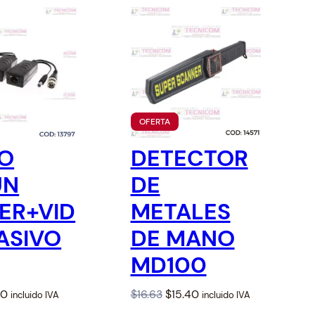
Red
Cables USB
Cables Varios
P
OFERTA
R
O
EO
DETECTOR
D
U
UN
DE
C
T
O
ER+VID
METALES
E
N
ASIVO
DE MANO
O
F
MD100
E
R
T
A
C
O
C
60
$
16.63
$
15.40
incluido IVA
incluido IVA
u
r
u