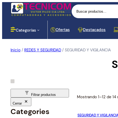
Buscar
Ofertas
Destacados
Categorías
Inicio
/
REDES Y SEGURIDAD
/ SEGURIDAD Y VIGILANCIA
Computadoras
S
Lectores
Baterias
Portáti
Impres
Proyec
Cases 
Routers
Monito
Botella
Disposi
Cortapi
Softwar
Impresoras
Dinero
Señal
Proyección
Componentes para PC
Filtrar productos
Mostrando 1–12 de 14 
Cerrar
Redes y Seguridad
Cargador
Categories
Proces
Hubs y
SEGURIDAD Y VIGILANCI