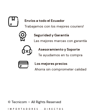
s
$
0
5
:
0
.
8
$
.
6
.
0
6
2
Envíos a todo el Ecuador
.
8
.
Trabajamos con los mejores couriers!
7
.
4
Seguridad y Garantía
.
Las mejores marcas con garantía
Asesoramiento y Soporte
Te ayudamos en tu compra
Los mejores precios
Ahorra sin comprometer calidad
© Tecnicom – All Rights Reserved