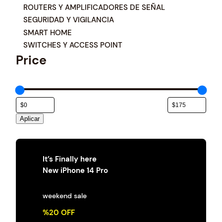
e
ROUTERS Y AMPLIFICADORES DE SEÑAL
g
SEGURIDAD Y VIGILANCIA
o
SMART HOME
r
í
SWITCHES Y ACCESS POINT
a
Price
Aplicar
It’s Finally here
New iPhone 14 Pro
weekend sale
%20 OFF