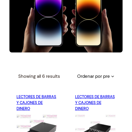
S
Showing all 6 results
o
r
LECTORES DE BARRAS
t
LECTORES DE BARRAS
Y CAJONES DE
Y CAJONES DE
e
DINERO
DINERO
d
b
y