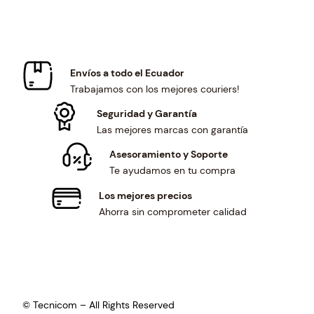
w
s
s
$
a
:
:
1
s
$
$
0
:
8
1
2
$
2
Envíos a todo el Ecuador
1
.
8
.
Trabajamos con los mejores couriers!
0
0
8
0
.
1
.
0
Seguridad y Garantía
1
.
5
.
Las mejores marcas con garantía
7
5
.
Asesoramiento y Soporte
.
Te ayudamos en tu compra
Los mejores precios
Ahorra sin comprometer calidad
© Tecnicom – All Rights Reserved