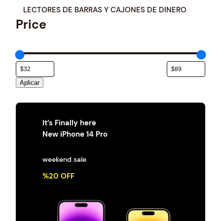
a
LECTORES DE BARRAS Y CAJONES DE DINERO
t
Price
e
g
o
r
í
a
Aplicar
It’s Finally here
New iPhone 14 Pro
weekend sale
%20 OFF