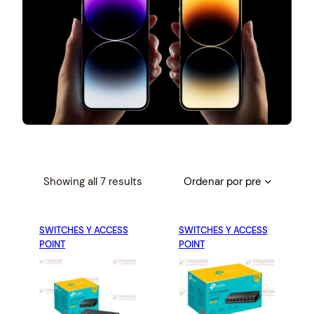
S
Showing all 7 results
o
r
SWITCHES Y ACCESS
t
SWITCHES Y ACCESS
POINT
POINT
e
d
b
y