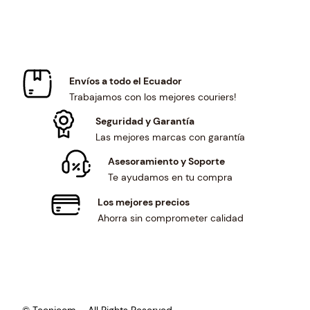
w
s
a
:
s
$
:
1
$
3
Envíos a todo el Ecuador
1
7
Trabajamos con los mejores couriers!
4
.
8
5
Seguridad y Garantía
.
9
Las mejores marcas con garantía
5
.
Asesoramiento y Soporte
9
Te ayudamos en tu compra
.
Los mejores precios
Ahorra sin comprometer calidad
© Tecnicom – All Rights Reserved