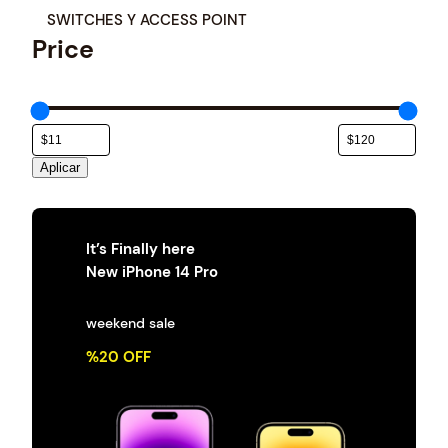
a
SWITCHES Y ACCESS POINT
t
Price
e
g
o
r
í
a
Aplicar
It’s Finally here
New iPhone 14 Pro
weekend sale
%20 OFF