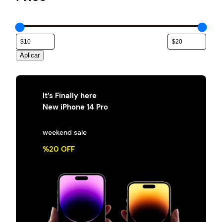
e
g
o
r
í
a
Aplicar
It’s Finally here
New iPhone 14 Pro
weekend sale
%20 OFF