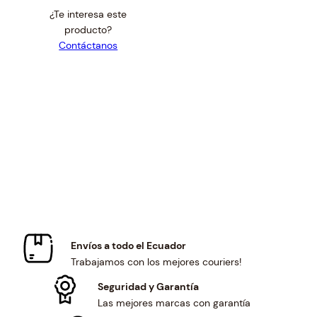
i
r
¿Te interesa este
g
r
producto?
i
e
Contáctanos
n
n
a
t
l
p
p
r
r
i
i
c
c
e
e
i
w
s
a
:
s
$
:
2
$
3
Envíos a todo el Ecuador
2
.
Trabajamos con los mejores couriers!
4
0
.
0
Seguridad y Garantía
8
.
Las mejores marcas con garantía
4