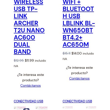
WIRELESS
WIFI +
D
D
c
U
U
USB TP-
BLUETOOT
C
C
e
T
T
LINK
H USB
:
O
O
ARCHER
LBLINK BL-
E
E
l
N
N
o
T2U NANO
WN650BT
O
O
F
F
w
AC600
BT4.2+
E
E
t
R
R
DUAL
AC650M
T
T
o
A
A
BAND
h
O
C
$
15.11
$
14.00
incluido
i
r
u
IVA
O
C
$
12.95
$
11.99
incluido
g
i
r
r
u
IVA
¿Te interesa este
h
g
r
i
r
producto?
i
e
¿Te interesa este
g
r
Contáctanos
n
n
producto?
i
e
a
t
Contáctanos
n
n
l
p
a
t
p
r
l
p
CONECTIVIDAD USB
CONECTIVIDAD USB
r
i
p
r
i
c
r
i