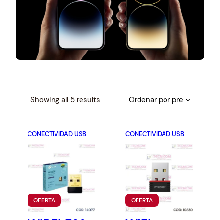
S
Showing all 5 results
o
r
CONECTIVIDAD USB
t
CONECTIVIDAD USB
e
d
b
y
p
P
P
OFERTA
OFERTA
r
R
R
O
O
i