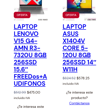
a
:
e
i
s
$
w
s
P
P
:
4
OFERTA
OFERTA
a
:
R
R
$
5
s
$
O
O
LAPTOP
LAPTOP
4
8
D
D
:
3
U
U
9
.
LENOVO
ASUS
$
6
C
C
5
8
3
5
T
T
V15 G4-
X1404V
.
5
O
O
9
.
AMN R3-
CORE 5-
E
E
5
.
4
0
N
N
6
7320U 8GB
120U 8GB
.
0
O
O
F
F
.
2
.
256SSD
256SSD 14″
E
E
0
R
R
15.6″
W11H
T
T
.
A
A
FREEDos+A
O
C
$
624.52
$
578.25
UDIFONOS
r
u
incluido IVA
i
r
O
C
$
512.99
$
475.00
¿Te interesa este
g
r
r
u
producto?
incluido IVA
i
e
i
r
Contáctanos
n
n
¿Te interesa este
g
r