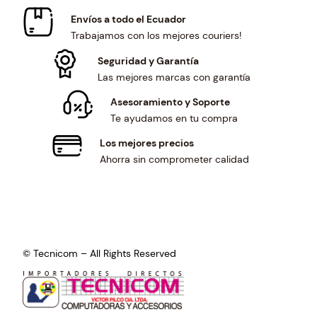
1
.
7
5
Envíos a todo el Ecuador
8
0
2
.
Trabajamos con los mejores couriers!
.
0
9
0
2
.
.
0
Seguridad y Garantía
0
0
.
Las mejores marcas con garantía
.
1
Asesoramiento y Soporte
.
Te ayudamos en tu compra
Los mejores precios
Ahorra sin comprometer calidad
© Tecnicom – All Rights Reserved