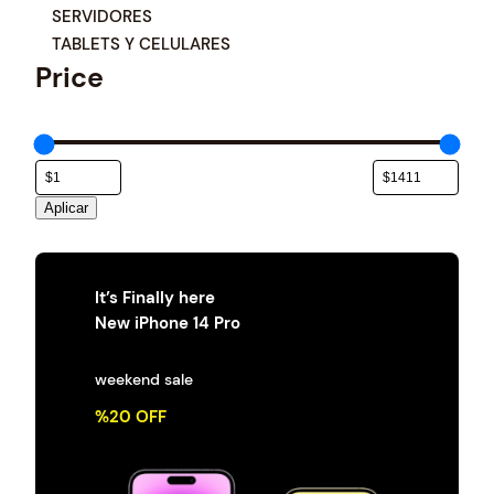
e
SERVIDORES
g
TABLETS Y CELULARES
o
Price
r
í
a
Aplicar
It’s Finally here
New iPhone 14 Pro
weekend sale
%20 OFF