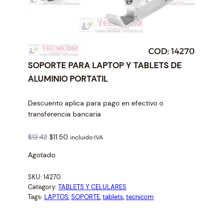
SOPORTE PARA LAPTOP Y TABLETS DE
ALUMINIO PORTATIL
Descuento aplica para pago en efectivo o
transferencia bancaria
O
C
$
12.42
$
11.50
incluido IVA
r
u
Agotado
i
r
g
r
SKU:
14270
i
e
Category:
TABLETS Y CELULARES
n
n
Tags:
LAPTOS
, 
SOPORTE
, 
tablets
, 
tecnicom
a
t
l
p