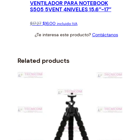
VENTILADOR PARA NOTEBOOK
S505 5VENT 4NIVELES 15.6″-17″
Original
Current
$
17.27
$
16.00
incluido IVA
price
price
¿Te interesa este producto?
Contáctanos
was:
is:
$17.27.
$16.00.
Related products