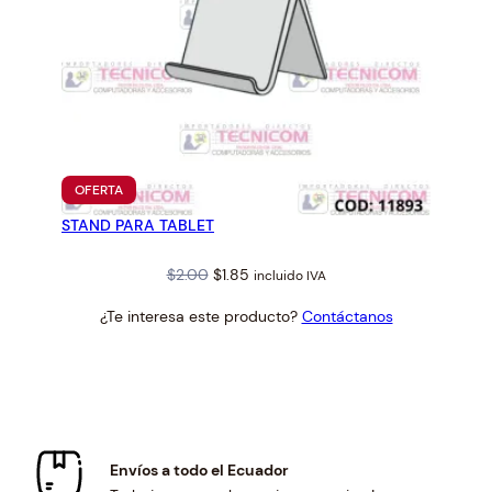
PRODUCTO
OFERTA
EN
STAND PARA TABLET
OFERTA
Original
Current
$
2.00
$
1.85
incluido IVA
price
price
¿Te interesa este producto?
Contáctanos
was:
is:
$2.00.
$1.85.
Envíos a todo el Ecuador