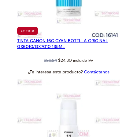
PRODUCTO
OFERTA
EN
TINTA CANON 16C CYAN BOTELLA ORIGINAL
OFERTA
GX6010/GX7010 135ML
Original
Current
$
26.24
$
24.30
incluido IVA
price
price
¿Te interesa este producto?
Contáctanos
was:
is:
$26.24.
$24.30.