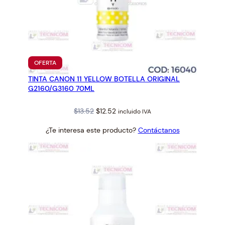
PRODUCTO
OFERTA
EN
TINTA CANON 11 YELLOW BOTELLA ORIGINAL
OFERTA
G2160/G3160 70ML
Original
Current
$
13.52
$
12.52
incluido IVA
price
price
¿Te interesa este producto?
Contáctanos
was:
is:
$13.52.
$12.52.