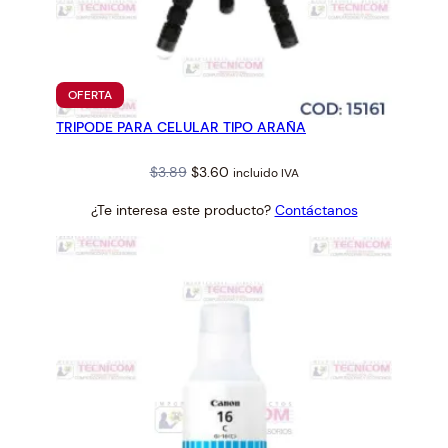
PRODUCTO
OFERTA
EN
TRIPODE PARA CELULAR TIPO ARAÑA
OFERTA
Original
Current
$
3.89
$
3.60
incluido IVA
price
price
¿Te interesa este producto?
Contáctanos
was:
is:
$3.89.
$3.60.