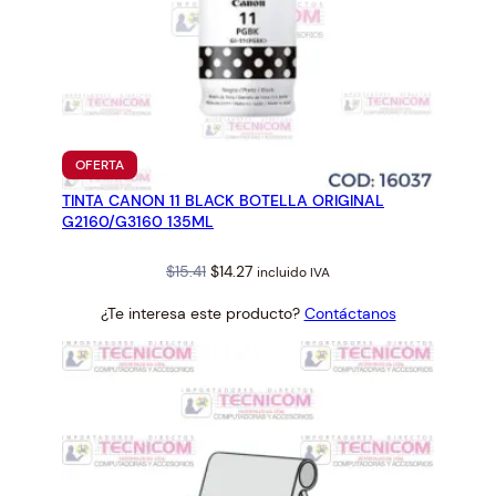
PRODUCTO
OFERTA
EN
TINTA CANON 11 BLACK BOTELLA ORIGINAL
OFERTA
G2160/G3160 135ML
Original
Current
$
15.41
$
14.27
incluido IVA
price
price
¿Te interesa este producto?
Contáctanos
was:
is:
$15.41.
$14.27.