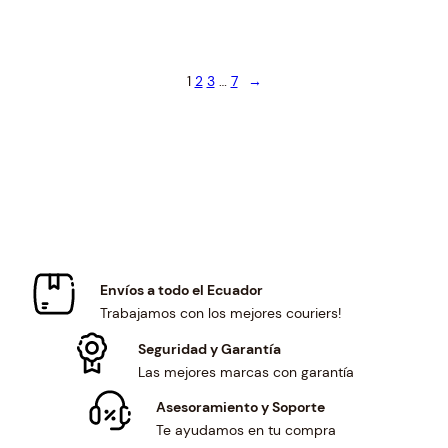
a
t
a
t
l
p
l
p
p
r
p
r
r
i
r
i
1
2
3
…
7
→
i
c
i
c
c
e
c
e
e
i
e
i
w
s
w
s
a
:
a
:
s
$
s
$
:
1
:
1
$
0
$
0
1
.
1
.
Envíos a todo el Ecuador
1
3
1
3
Trabajamos con los mejores couriers!
.
0
.
0
1
.
1
.
Seguridad y Garantía
3
3
Las mejores marcas con garantía
.
.
Asesoramiento y Soporte
Te ayudamos en tu compra