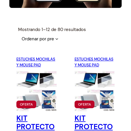
S
Mostrando 1–12 de 80 resultados
o
r
t
e
ESTUCHES MOCHILAS
ESTUCHES MOCHILAS
d
Y MOUSE PAD
Y MOUSE PAD
b
y
p
r
i
P
P
OFERTA
OFERTA
c
R
R
e
O
O
KIT
KIT
D
D
:
U
U
PROTECTO
PROTECTO
l
C
C