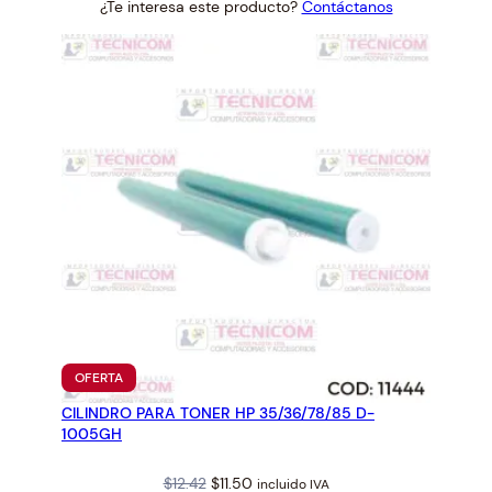
¿Te interesa este producto?
Contáctanos
c
was:
is:
a
$6.21.
$5.75.
n
t
i
d
a
d
PRODUCTO
OFERTA
EN
CILINDRO PARA TONER HP 35/36/78/85 D-
OFERTA
1005GH
Original
Current
$
12.42
$
11.50
incluido IVA