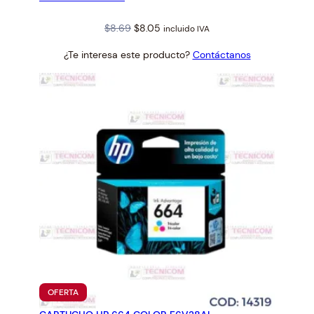
Original
Current
$
8.69
$
8.05
incluido IVA
price
price
¿Te interesa este producto?
Contáctanos
was:
is:
$8.69.
$8.05.
PRODUCTO
OFERTA
EN
OFERTA