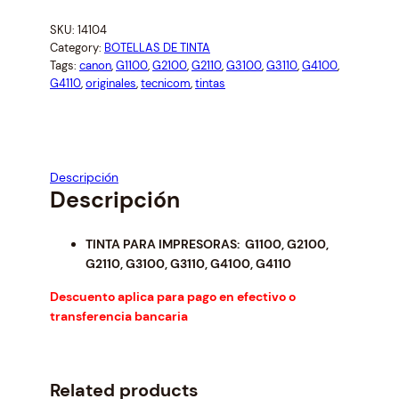
n
n
N
a
t
SKU:
14104
T
l
p
Category:
BOTELLAS DE TINTA
A
p
r
Tags:
canon
, 
G1100
, 
G2100
, 
G2110
, 
G3100
, 
G3110
, 
G4100
, 
C
r
i
G4110
, 
originales
, 
tecnicom
, 
tintas
A
i
c
N
c
e
e
i
O
w
s
N
Descripción
a
:
1
Descripción
s
$
9
:
1
0
$
0
TINTA PARA IMPRESORAS: G1100, G2100,
M
1
.
G2110, G3100, G3110, G4100, G4110
A
1
5
G
Descuento aplica para pago en efectivo o
.
0
E
transferencia bancaria
3
.
N
4
T
.
A
Related products
B