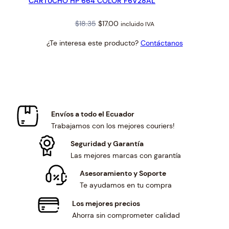
CARTUCHO HP 664 COLOR F6V28AL
Original
Current
$
18.35
$
17.00
incluido IVA
price
price
¿Te interesa este producto?
Contáctanos
was:
is:
$18.35.
$17.00.
Envíos a todo el Ecuador
Trabajamos con los mejores couriers!
Seguridad y Garantía
Las mejores marcas con garantía
Asesoramiento y Soporte
Te ayudamos en tu compra
Los mejores precios
Ahorra sin comprometer calidad