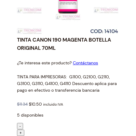
TINTA CANON 190 MAGENTA BOTELLA
ORIGINAL 70ML
¿Te interesa este producto?
Contáctanos
TINTA PARA IMPRESORAS: G1100, G2100, G2110,
G3100, G3110, G4100, G4110 Descuento aplica para
pago en efectivo o transferencia bancaria
O
C
$
11.34
$
10.50
incluido IVA
r
u
5 disponibles
i
r
g
r
T
-
i
e
I
+