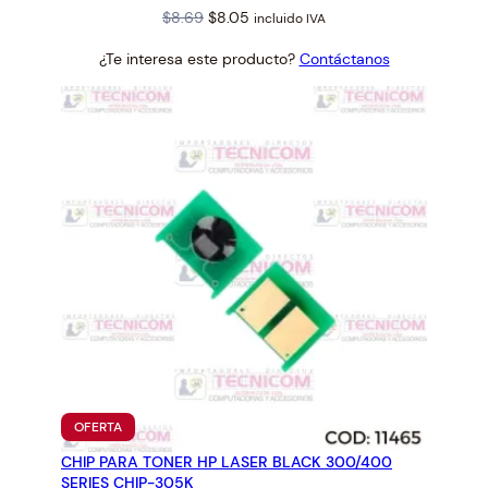
Original
Current
$
8.69
$
8.05
incluido IVA
price
price
¿Te interesa este producto?
Contáctanos
was:
is:
$8.69.
$8.05.
PRODUCTO
OFERTA
EN
CHIP PARA TONER HP LASER BLACK 300/400
OFERTA
SERIES CHIP-305K