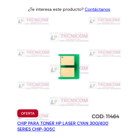
price
price
¿Te interesa este producto?
Contáctanos
was:
is:
$12.42.
$11.50.
PRODUCTO
OFERTA
EN
CHIP PARA TONER HP LASER CYAN 300/400
OFERTA
SERIES CHIP-305C