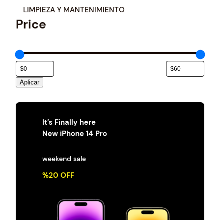
a
LIMPIEZA Y MANTENIMIENTO
t
Price
e
g
o
r
í
a
Aplicar
It’s Finally here
New iPhone 14 Pro
weekend sale
%20 OFF