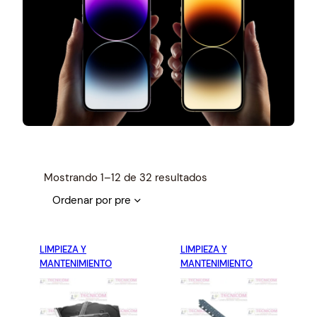
S
Mostrando 1–12 de 32 resultados
o
r
t
e
LIMPIEZA Y
LIMPIEZA Y
d
MANTENIMIENTO
MANTENIMIENTO
b
y
p