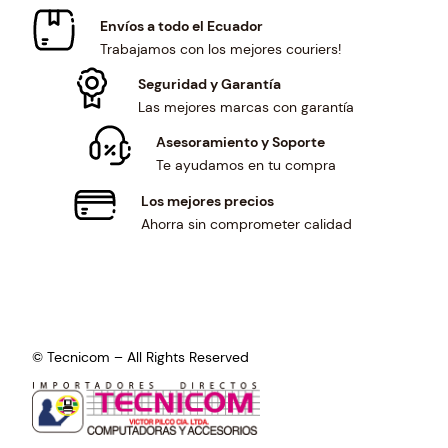
.
6
3
7
Envíos a todo el Ecuador
7
.
.
9
Trabajamos con los mejores couriers!
7
0
.
.
1
Seguridad y Garantía
.
Las mejores marcas con garantía
Asesoramiento y Soporte
Te ayudamos en tu compra
Los mejores precios
Ahorra sin comprometer calidad
© Tecnicom – All Rights Reserved