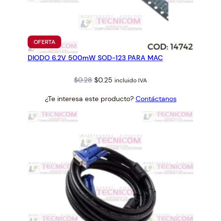
d
PRODUCTO
OFERTA
EN
DIODO 6.2V 500mW SOD-123 PARA MAC
OFERTA
Original
Current
$
0.28
$
0.25
incluido IVA
price
price
¿Te interesa este producto?
Contáctanos
was:
is:
$0.28.
$0.25.