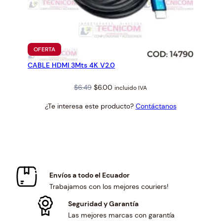
PRODUCTO
OFERTA
EN
CABLE HDMI 3Mts 4K V2.0
OFERTA
Original
Current
$
6.49
$
6.00
incluido IVA
price
price
¿Te interesa este producto?
Contáctanos
was:
is:
$6.49.
$6.00.
Envíos a todo el Ecuador
Trabajamos con los mejores couriers!
Seguridad y Garantía
Las mejores marcas con garantía