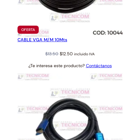
PRODUCTO
OFERTA
EN
CABLE VGA M/M 10Mts
OFERTA
Original
Current
$
13.50
$
12.50
incluido IVA
price
price
¿Te interesa este producto?
Contáctanos
was:
is:
$13.50.
$12.50.