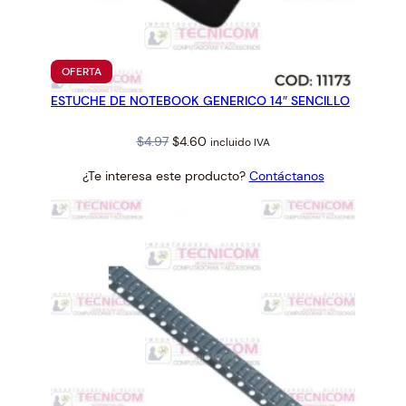
P
U
L
A
PRODUCTO
OFERTA
EN
K
ESTUCHE DE NOTEBOOK GENERICO 14″ SENCILLO
OFERTA
C
L
Original
Current
$
4.97
$
4.60
incluido IVA
-
price
price
1
¿Te interesa este producto?
Contáctanos
was:
is:
0
$4.97.
$4.60.
2
9
c
a
n
t
i
d
a