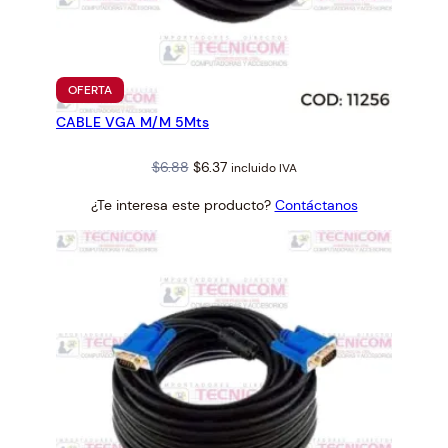
PRODUCTO
OFERTA
EN
CABLE VGA M/M 5Mts
OFERTA
Original
Current
$
6.88
$
6.37
incluido IVA
price
price
¿Te interesa este producto?
Contáctanos
was:
is:
$6.88.
$6.37.