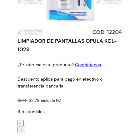
LIMPIADOR DE PANTALLAS OPULA KCL-
1029
¿Te interesa este producto?
Contáctanos
Descuento aplica para pago en efectivo o
transferencia bancaria
O
C
$
3.01
$
2.79
incluido IVA
r
u
9 disponibles
i
r
g
r
L
-
i
e
I
+
n
n
M