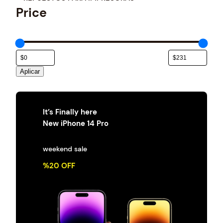
t
Price
e
g
o
r
í
a
Aplicar
It’s Finally here
New iPhone 14 Pro
weekend sale
%20 OFF