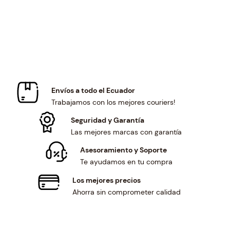
e
i
c
e
w
s
e
i
a
:
w
s
s
$
a
:
:
6
s
$
$
.
:
5
6
1
$
.
.
6
6
7
Envíos a todo el Ecuador
6
.
.
5
Trabajamos con los mejores couriers!
6
2
.
.
1
Seguridad y Garantía
.
Las mejores marcas con garantía
Asesoramiento y Soporte
Te ayudamos en tu compra
Los mejores precios
Ahorra sin comprometer calidad