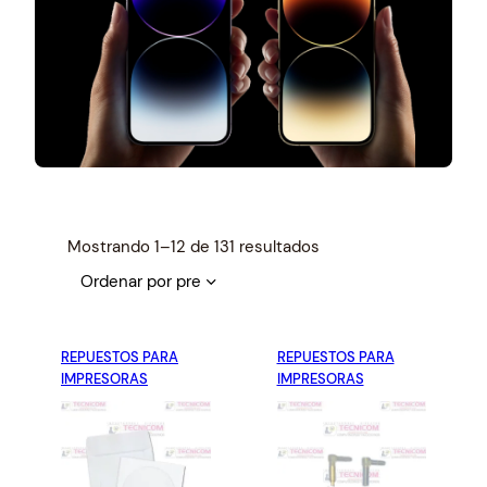
S
Mostrando 1–12 de 131 resultados
o
r
t
e
REPUESTOS PARA
REPUESTOS PARA
d
IMPRESORAS
IMPRESORAS
b
y
p
r