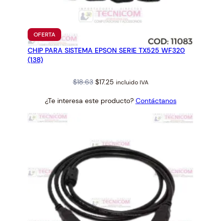
PRODUCTO
OFERTA
EN
CHIP PARA SISTEMA EPSON SERIE TX525 WF320
OFERTA
(138)
Original
Current
$
18.63
$
17.25
incluido IVA
price
price
¿Te interesa este producto?
Contáctanos
was:
is:
$18.63.
$17.25.