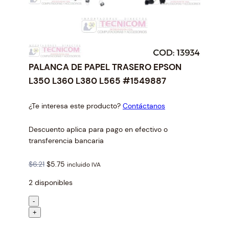
PALANCA DE PAPEL TRASERO EPSON
L350 L360 L380 L565 #1549887
¿Te interesa este producto?
Contáctanos
Descuento aplica para pago en efectivo o
transferencia bancaria
O
C
$
6.21
$
5.75
incluido IVA
r
u
2 disponibles
i
r
g
r
P
-
i
e
A
+
n
n
L