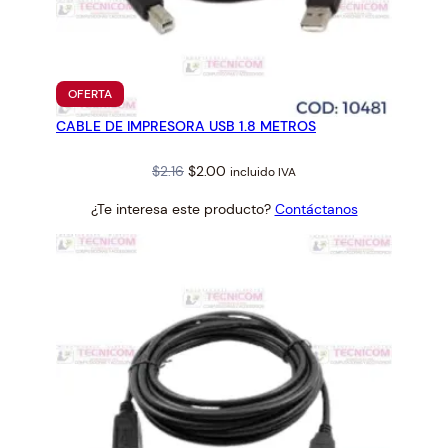
PRODUCTO
OFERTA
EN
CABLE DE IMPRESORA USB 1.8 METROS
OFERTA
Original
Current
$
2.16
$
2.00
incluido IVA
price
price
¿Te interesa este producto?
Contáctanos
was:
is:
$2.16.
$2.00.