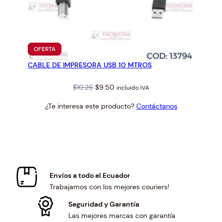
PRODUCTO
OFERTA
EN
CABLE DE IMPRESORA USB 10 MTROS
OFERTA
Original
Current
$
10.26
$
9.50
incluido IVA
price
price
¿Te interesa este producto?
Contáctanos
was:
is:
$10.26.
$9.50.
Envíos a todo el Ecuador
Trabajamos con los mejores couriers!
Seguridad y Garantía
Las mejores marcas con garantía