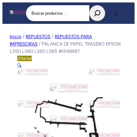
Buscar
Inicio
/
REPUESTOS
/
REPUESTOS PARA
IMPRESORAS
/ PALANCA DE PAPEL TRASERO EPSON
L350 L360 L380 L565 #1549887
¡Oferta!
🔍