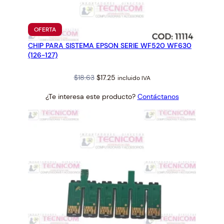
L
E
P
PRODUCTO
OFERTA
S
EN
CHIP PARA SISTEMA EPSON SERIE WF520 WF630
OFERTA
O
(126-127)
N
C
Original
Current
$
18.63
$
17.25
incluido IVA
R
price
price
0
¿Te interesa este producto?
Contáctanos
was:
is:
2
$18.63.
$17.25.
*
*
5
0
M
L
*
*
c