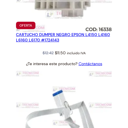
PRODUCTO
OFERTA
EN
CARTUCHO DUMPER NEGRO EPSON L4150 L4160
OFERTA
L6160 L6170 #1724143
Original
Current
$
12.42
$
11.50
incluido IVA
price
price
¿Te interesa este producto?
Contáctanos
was:
is:
$12.42.
$11.50.