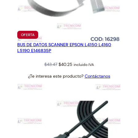
PRODUCTO
OFERTA
EN
BUS DE DATOS SCANNER EPSON L4150 L4160
OFERTA
L5190 E146835P
Original
Current
$
43.47
$
40.25
incluido IVA
price
price
¿Te interesa este producto?
Contáctanos
was:
is:
$43.47.
$40.25.