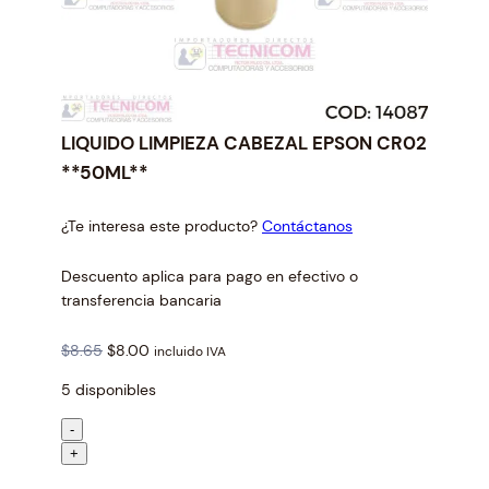
LIQUIDO LIMPIEZA CABEZAL EPSON CR02
**50ML**
¿Te interesa este producto?
Contáctanos
Descuento aplica para pago en efectivo o
transferencia bancaria
O
C
$
8.65
$
8.00
incluido IVA
r
u
5 disponibles
i
r
g
r
L
-
i
e
I
+
n
n
Q