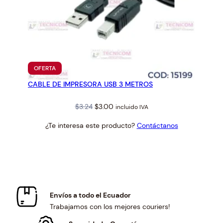
PRODUCTO
OFERTA
EN
CABLE DE IMPRESORA USB 3 METROS
OFERTA
Original
Current
$
3.24
$
3.00
incluido IVA
price
price
¿Te interesa este producto?
Contáctanos
was:
is:
$3.24.
$3.00.
Envíos a todo el Ecuador
Trabajamos con los mejores couriers!