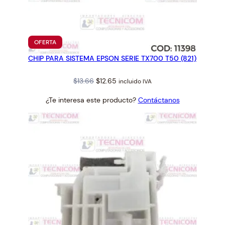
a
n
t
i
PRODUCTO
OFERTA
EN
d
CHIP PARA SISTEMA EPSON SERIE TX700 T50 (821)
OFERTA
a
d
Original
Current
$
13.66
$
12.65
incluido IVA
price
price
¿Te interesa este producto?
Contáctanos
was:
is:
$13.66.
$12.65.