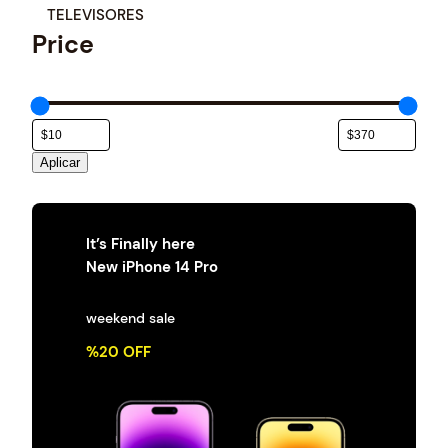
e
TELEVISORES
g
Price
o
r
í
a
Aplicar
It’s Finally here
New iPhone 14 Pro
weekend sale
%20 OFF