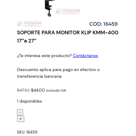
SOPORTE PARA MONITOR KLIP KMM-400
17″a 27″
¿Te interesa este producto?
Contáctanos
Descuento aplica para pago en efectivo o
transferencia bancaria
O
C
$
47.52
$
44.00
incluido IVA
r
u
1 disponibles
i
r
g
r
S
-
i
e
O
+
n
n
P
a
t
SKU:
16459
O