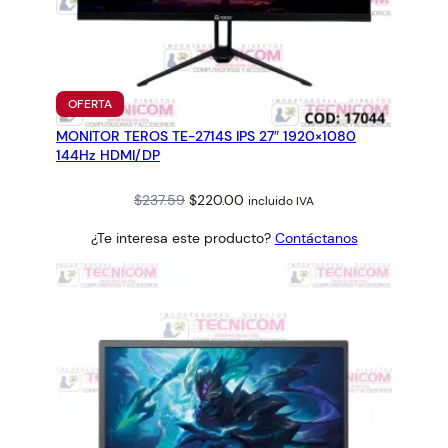
PRODUCTO
OFERTA
EN
MONITOR TEROS TE-2714S IPS 27″ 1920×1080
OFERTA
144Hz HDMI/DP
Original
Current
$
237.59
$
220.00
incluido IVA
price
price
¿Te interesa este producto?
Contáctanos
was:
is:
$237.59.
$220.00.