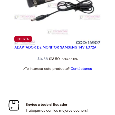
PRODUCTO
OFERTA
EN
ADAPTADOR DE MONITOR SAMSUNG 14V 1.072A
OFERTA
Original
Current
$
14.58
$
13.50
incluido IVA
price
price
¿Te interesa este producto?
Contáctanos
was:
is:
$14.58.
$13.50.
Envíos a todo el Ecuador
Trabajamos con los mejores couriers!