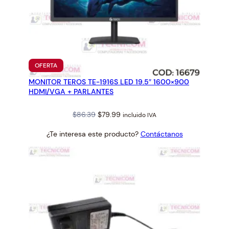
PRODUCTO
OFERTA
EN
MONITOR TEROS TE-1916S LED 19.5″ 1600×900
OFERTA
HDMI/VGA + PARLANTES
Original
Current
$
86.39
$
79.99
incluido IVA
price
price
¿Te interesa este producto?
Contáctanos
was:
is:
$86.39.
$79.99.