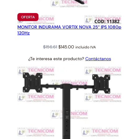
K
M
M
PRODUCTO
OFERTA
EN
-
MONITOR INDURAMA VORTIX NOVA 25″ IPS 1080p
OFERTA
4
120Hz
0
0
Original
Current
$
156.61
$
145.00
incluido IVA
1
price
price
¿Te interesa este producto?
Contáctanos
7
was:
is:
"
$156.61.
$145.00.
a
2
7
"
c
a
n
t
i