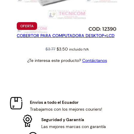
PRODUCTO
OFERTA
EN
COBERTOR PARA COMPUTADORA DESKTOP+LCD
OFERTA
Original
Current
$
3.77
$
3.50
incluido IVA
price
price
¿Te interesa este producto?
Contáctanos
was:
is:
$3.77.
$3.50.
Envíos a todo el Ecuador
Trabajamos con los mejores couriers!
Seguridad y Garantía
Las mejores marcas con garantía