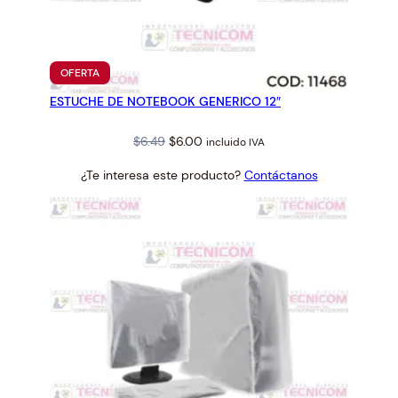
PRODUCTO
OFERTA
EN
ESTUCHE DE NOTEBOOK GENERICO 12″
OFERTA
Original
Current
$
6.49
$
6.00
incluido IVA
price
price
¿Te interesa este producto?
Contáctanos
was:
is:
$6.49.
$6.00.