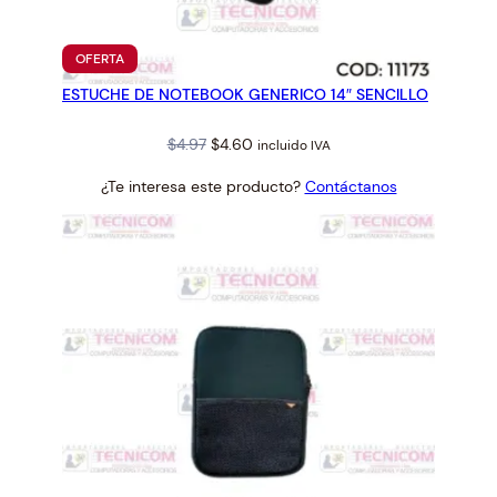
PRODUCTO
OFERTA
EN
ESTUCHE DE NOTEBOOK GENERICO 14″ SENCILLO
OFERTA
Original
Current
$
4.97
$
4.60
incluido IVA
price
price
¿Te interesa este producto?
Contáctanos
was:
is:
$4.97.
$4.60.