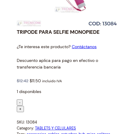
TRIPODE PARA SELFIE MONOPIEDE
¿Te interesa este producto?
Contáctanos
Descuento aplica para pago en efectivo o
transferencia bancaria
O
C
$
12.42
$
11.50
incluido IVA
r
u
1 disponibles
i
r
g
r
T
-
i
e
R
+
n
n
I
a
t
SKU:
13084
P
l
p
Category:
TABLETS Y CELULARES
O
p
r