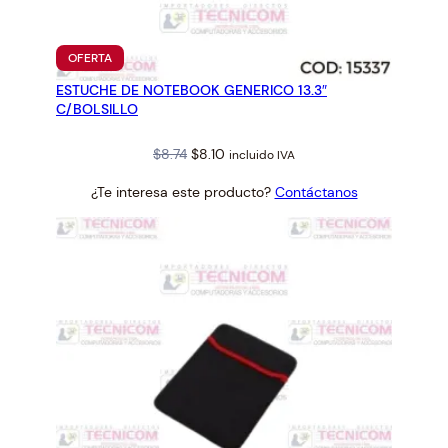
PRODUCTO
OFERTA
EN
ESTUCHE DE NOTEBOOK GENERICO 13.3″
OFERTA
C/BOLSILLO
Original
Current
$
8.74
$
8.10
incluido IVA
price
price
¿Te interesa este producto?
Contáctanos
was:
is:
$8.74.
$8.10.