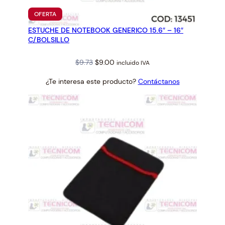
D
PRODUCTO
OFERTA
EN
E
ESTUCHE DE NOTEBOOK GENERICO 15.6″ – 16″
OFERTA
c
C/BOLSILLO
a
n
Original
Current
$
9.73
$
9.00
incluido IVA
t
price
price
¿Te interesa este producto?
Contáctanos
i
was:
is:
d
$9.73.
$9.00.
a
d