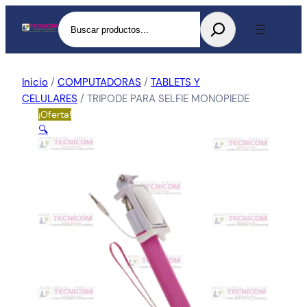
Buscar
Inicio
/
COMPUTADORAS
/
TABLETS Y
CELULARES
/ TRIPODE PARA SELFIE MONOPIEDE
¡Oferta!
🔍