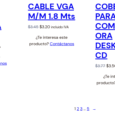
O
O
s
CABLE VGA
COB
$
.
D
D
:
U
U
2
5
M/M 1.8 Mts
PAR
C
C
$
T
T
.
6
3
O
O
A
COM
7
.
E
E
O
C
$
3.45
$
3.20
incluido IVA
.
N
N
7
r
u
ORA
O
O
0
¿Te interesa este
.
F
F
i
r
1
E
DES
E
producto?
Contáctanos
g
r
R
R
A
.
T
T
i
e
CD
A
A
e
n
n
anos
a
t
O
$
3.77
$
3.5
l
p
r
¿Te in
p
r
i
producto
r
i
g
i
c
i
c
e
n
e
i
a
1
2
3
…
5
→
w
s
l