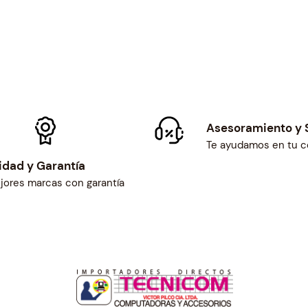
a
:
p
s
$
r
:
3
i
$
.
c
3
2
e
.
0
w
4
.
a
5
s
Asesoramiento y 
.
:
Te ayudamos en tu 
$
idad y Garantía
3
jores marcas con garantía
.
7
7
.