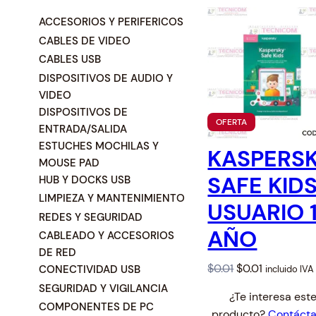
Switche
Monitores y TV
C
ACCESORIOS Y PERIFERICOS
a
CABLES DE VIDEO
Suministros de Impresión
t
CABLES USB
e
DISPOSITIVOS DE AUDIO Y
Punto de Venta
g
VIDEO
o
DISPOSITIVOS DE
Conver
Accesorios y Periféricos
P
OFERTA
r
ENTRADA/SALIDA
Adapta
R
í
O
ESTUCHES MOCHILAS Y
KASPERS
Protección Eléctrica
D
a
MOUSE PAD
U
SAFE KIDS
C
HUB Y DOCKS USB
Repuestos
T
LIMPIEZA Y MANTENIMIENTO
O
USUARIO 
E
REDES Y SEGURIDAD
Software
N
AÑO
O
CABLEADO Y ACCESORIOS
F
DE RED
E
O
C
$
0.01
$
0.01
R
CONECTIVIDAD USB
incluido IVA
T
r
u
SEGURIDAD Y VIGILANCIA
A
¿Te interesa est
i
r
COMPONENTES DE PC
producto?
Contáct