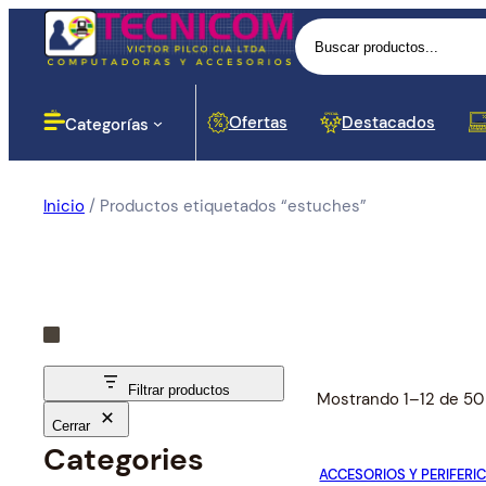
Buscar
Ofertas
Destacados
Categorías
Inicio
/ Productos etiquetados “estuches”
Computadoras
Lectores
Baterias
Portáti
Impres
Proyec
Cases 
Routers
Monito
Botella
Disposi
Cortapi
Softwar
Impresoras
Dinero
Señal
Proyección
Componentes para PC
Filtrar productos
Mostrando 1–12 de 50
Cerrar
Redes y Seguridad
Cargador
Categories
Proces
Hubs y
ACCESORIOS Y PERIFERI