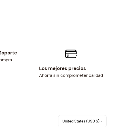
r
i
c
i
c
e
c
e
i
e
w
s
i
a
:
s
s
$
:
:
3
$
Soporte
$
.
3
compra
3
5
.
Los mejores precios
.
0
5
Ahorra sin comprometer calidad
7
.
0
7
.
.
United States (USD $)