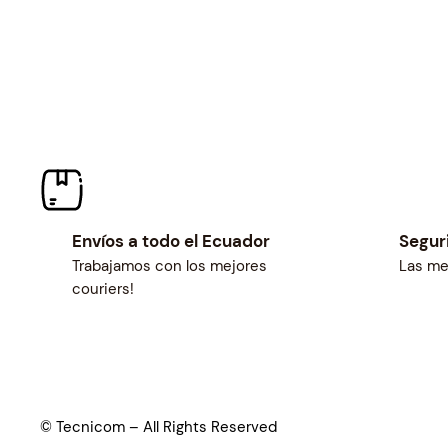
c
e
e
i
w
s
a
:
s
$
:
3
$
.
3
0
.
8
3
.
Envíos a todo el Ecuador
Segur
2
Trabajamos con los mejores
Las me
.
couriers!
© Tecnicom – All Rights Reserved