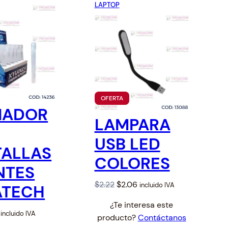
Red
Cables USB
Cables Varios
LAPTOP
P
OFERTA
R
IADOR
O
LAMPARA
D
U
USB LED
C
TALLAS
T
O
COLORES
E
NTES
N
O
O
C
$
2.22
$
2.06
incluido IVA
ATECH
F
r
E
u
R
¿Te interesa este
i
r
C
T
incluido IVA
producto?
Contáctanos
A
g
r
u