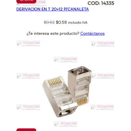
EN
DERIVACION EN T 20×12 P/CANALETA
OFERTA
Original
Current
$
0.62
$
0.58
incluido IVA
price
price
¿Te interesa este producto?
Contáctanos
was:
is:
$0.62.
$0.58.