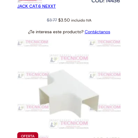
EN
JACK CAT.6 NEXXT
OFERTA
i
d
Original
Current
$
3.77
$
3.50
incluido IVA
a
price
price
d
¿Te interesa este producto?
Contáctanos
was:
is:
$3.77.
$3.50.
PRODUCTO
OFERTA