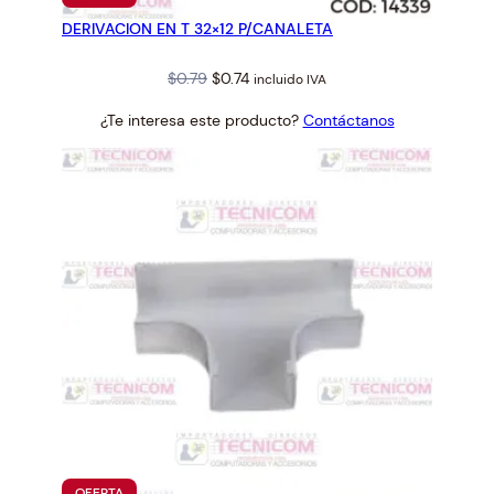
EN
DERIVACION EN T 32×12 P/CANALETA
OFERTA
Original
Current
$
0.79
$
0.74
incluido IVA
price
price
¿Te interesa este producto?
Contáctanos
was:
is:
$0.79.
$0.74.
PRODUCTO
OFERTA