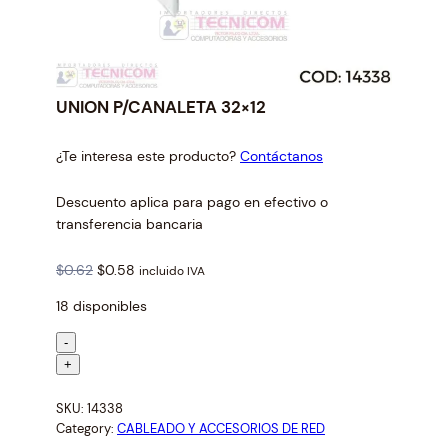
UNION P/CANALETA 32×12
¿Te interesa este producto?
Contáctanos
Descuento aplica para pago en efectivo o
transferencia bancaria
O
C
$
0.62
$
0.58
incluido IVA
r
u
18 disponibles
i
r
g
r
U
-
i
e
N
+
n
n
I
a
t
SKU:
14338
O
l
p
Category:
CABLEADO Y ACCESORIOS DE RED
N
p
r