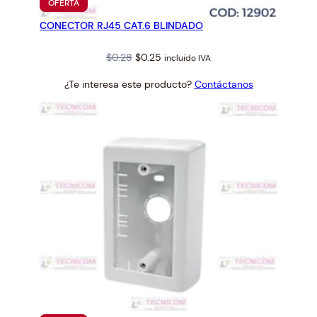
PRODUCTO
OFERTA
EN
CONECTOR RJ45 CAT.6 BLINDADO
OFERTA
Original
Current
$
0.28
$
0.25
incluido IVA
price
price
¿Te interesa este producto?
Contáctanos
was:
is:
$0.28.
$0.25.