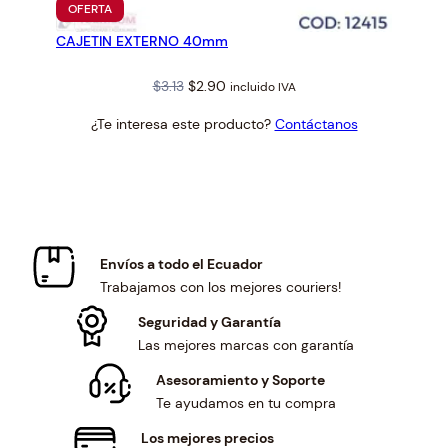
PRODUCTO
OFERTA
EN
CAJETIN EXTERNO 40mm
OFERTA
Original
Current
$
3.13
$
2.90
incluido IVA
price
price
¿Te interesa este producto?
Contáctanos
was:
is:
$3.13.
$2.90.
Envíos a todo el Ecuador
Trabajamos con los mejores couriers!
Seguridad y Garantía
Las mejores marcas con garantía
Asesoramiento y Soporte
Te ayudamos en tu compra
Los mejores precios