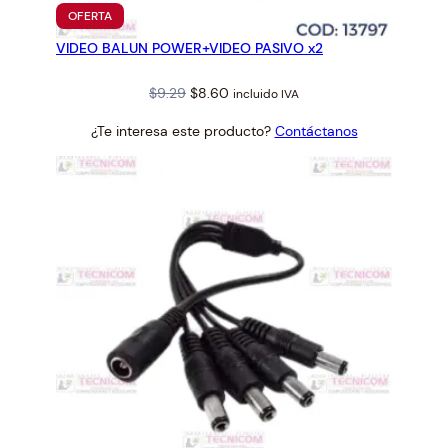
PRODUCTO
OFERTA
EN
VIDEO BALUN POWER+VIDEO PASIVO x2
OFERTA
Original
Current
$
9.29
$
8.60
incluido IVA
price
price
¿Te interesa este producto?
Contáctanos
was:
is:
$9.29.
$8.60.