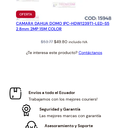
PRODUCTO
OFERTA
EN
CAMARA DAHUA DOMO IPC-HDW1239T1-LED-S5
OFERTA
2.8mm 2MP 15M COLOR
Original
Current
$
53.77
$
49.80
incluido IVA
price
price
¿Te interesa este producto?
Contáctanos
was:
is:
$53.77.
$49.80.
Envíos a todo el Ecuador
Trabajamos con los mejores couriers!
Seguridad y Garantía
Las mejores marcas con garantía
Asesoramiento y Soporte