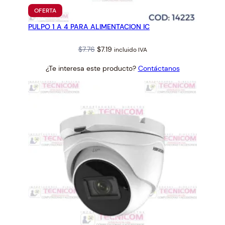
PRODUCTO
OFERTA
EN
PULPO 1 A 4 PARA ALIMENTACION IC
OFERTA
Original
Current
$
7.76
$
7.19
incluido IVA
price
price
¿Te interesa este producto?
Contáctanos
was:
is:
$7.76.
$7.19.