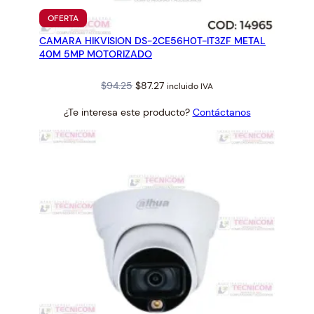
PRODUCTO
OFERTA
EN
CAMARA HIKVISION DS-2CE56H0T-IT3ZF METAL
OFERTA
40M 5MP MOTORIZADO
Original
Current
$
94.25
$
87.27
incluido IVA
price
price
¿Te interesa este producto?
Contáctanos
was:
is:
$94.25.
$87.27.