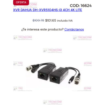
PRODUCTO
OFERTA
EN
XVR DAHUA DH-XVR5104HS-I3 4CH 4K LITE
OFERTA
Original
Current
$
109.78
$
101.65
incluido IVA
price
price
¿Te interesa este producto?
Contáctanos
was:
is:
$109.78.
$101.65.