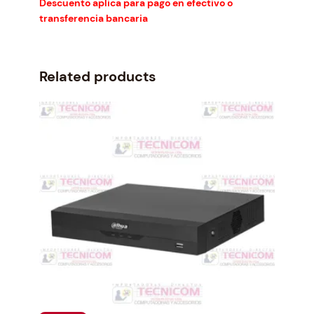
Descuento aplica para pago en efectivo o
s
transferencia bancaria
+
2
u
Related products
s
b
c
a
n
t
i
d
a
d