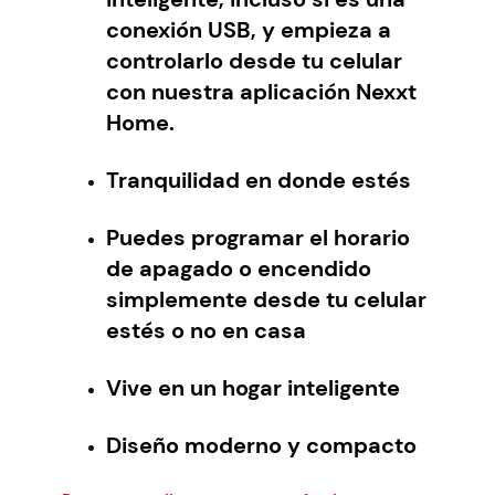
R
9
.
conexión USB, y empieza a
T
6
controlarlo desde tu celular
N
.
con nuestra aplicación Nexxt
E
Home.
X
X
T
Tranquilidad en donde estés
N
H
Puedes programar el horario
P
de apagado o encendido
D
simplemente desde tu celular
6
estés o no en casa
1
0
Vive en un hogar inteligente
2
t
o
Diseño moderno y compacto
m
a