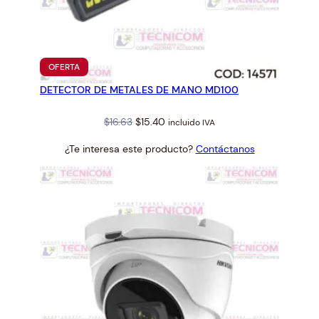
PRODUCTO
OFERTA
EN
DETECTOR DE METALES DE MANO MD100
OFERTA
Original
Current
$
16.63
$
15.40
incluido IVA
price
price
¿Te interesa este producto?
Contáctanos
was:
is:
$16.63.
$15.40.