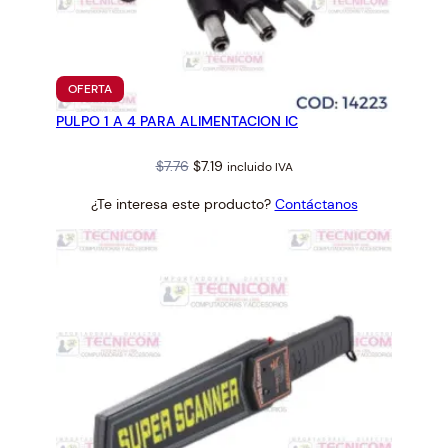
a
d
PRODUCTO
OFERTA
EN
PULPO 1 A 4 PARA ALIMENTACION IC
OFERTA
Original
Current
$
7.76
$
7.19
incluido IVA
price
price
¿Te interesa este producto?
Contáctanos
was:
is:
$7.76.
$7.19.