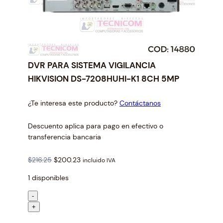
DVR PARA SISTEMA VIGILANCIA
HIKVISION DS-7208HUHI-K1 8CH 5MP
¿Te interesa este producto?
Contáctanos
Descuento aplica para pago en efectivo o
transferencia bancaria
O
C
$
216.25
$
200.23
incluido IVA
r
u
1 disponibles
i
r
g
r
D
-
i
e
V
+
n
n
R