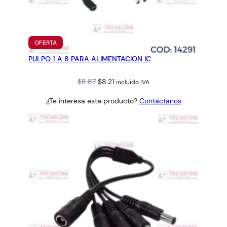
H
U
H
I
PRODUCTO
OFERTA
EN
-
PULPO 1 A 8 PARA ALIMENTACION IC
OFERTA
K
1
Original
Current
$
8.87
$
8.21
incluido IVA
8
price
price
¿Te interesa este producto?
Contáctanos
C
was:
is:
H
$8.87.
$8.21.
5
M
P
c
a
n
t
i
d