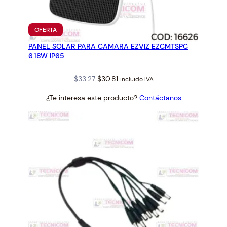
C
I
A
PRODUCTO
OFERTA
H
EN
PANEL SOLAR PARA CAMARA EZVIZ EZCMTSPC
OFERTA
I
6.18W IP65
K
V
Original
Current
$
33.27
$
30.81
incluido IVA
I
price
price
S
¿Te interesa este producto?
Contáctanos
was:
is:
I
$33.27.
$30.81.
O
N
D
S
-
7
2
0
8