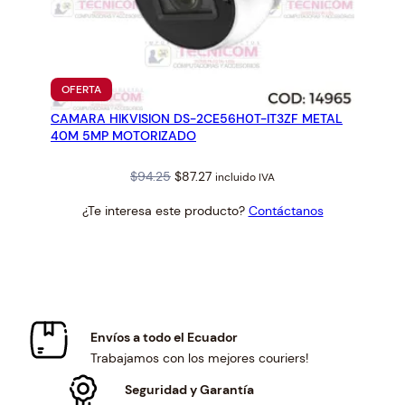
PRODUCTO
OFERTA
EN
CAMARA HIKVISION DS-2CE56H0T-IT3ZF METAL
OFERTA
40M 5MP MOTORIZADO
Original
Current
$
94.25
$
87.27
incluido IVA
price
price
¿Te interesa este producto?
Contáctanos
was:
is:
$94.25.
$87.27.
Envíos a todo el Ecuador
Trabajamos con los mejores couriers!
Seguridad y Garantía