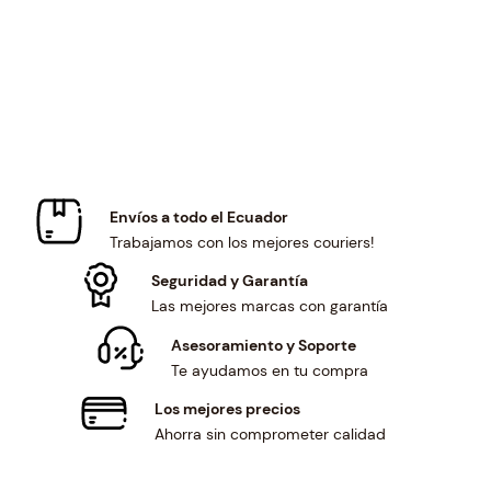
r
i
i
c
c
e
e
i
w
s
a
:
s
$
:
1
$
8
Envíos a todo el Ecuador
1
.
Trabajamos con los mejores couriers!
9
4
.
8
Seguridad y Garantía
9
.
Las mejores marcas con garantía
6
Asesoramiento y Soporte
.
Te ayudamos en tu compra
Los mejores precios
Ahorra sin comprometer calidad