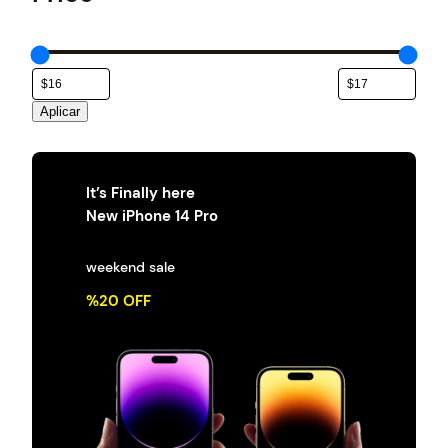
e
g
o
r
í
a
Aplicar
It’s Finally here
New iPhone 14 Pro
weekend sale
%20 OFF