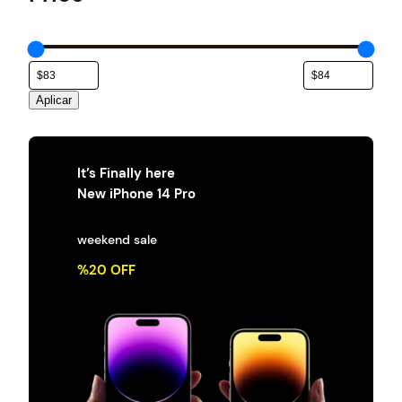
e
g
o
r
í
a
Aplicar
It’s Finally here
New iPhone 14 Pro
weekend sale
%20 OFF