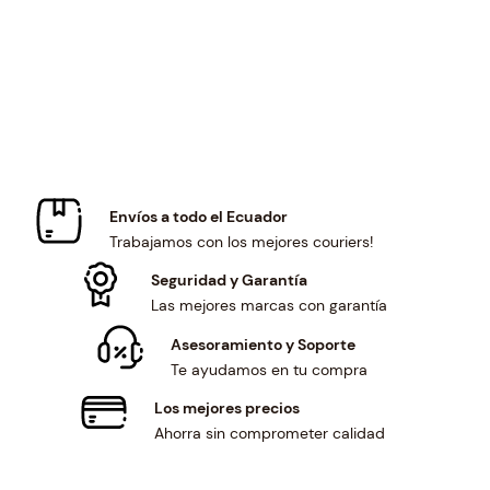
r
i
i
c
c
e
e
i
w
s
a
:
s
$
:
9
$
6
Envíos a todo el Ecuador
1
.
Trabajamos con los mejores couriers!
0
0
3
0
Seguridad y Garantía
.
.
Las mejores marcas con garantía
6
Asesoramiento y Soporte
8
Te ayudamos en tu compra
.
Los mejores precios
Ahorra sin comprometer calidad