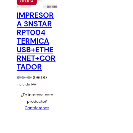
P
OFERTA
R
O
IMPRESOR
D
U
A 3NSTAR
C
T
RPT004
O
TERMICA
E
N
USB+ETHE
O
F
RNET+COR
E
R
TADOR
T
A
O
C
$
103.68
$
96.00
r
u
incluido IVA
i
r
¿Te interesa este
g
r
producto?
i
e
Contáctanos
n
n
a
t
l
p
p
r