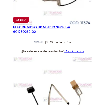
d
a
d
PRODUCTO
OFERTA
EN
FLEX DE VIDEO HP MINI 110 SERIES #
OFERTA
6017B0232102
Original
Current
$
19.44
$
18.00
incluido IVA
price
price
¿Te interesa este producto?
Contáctanos
was:
is:
$19.44.
$18.00.