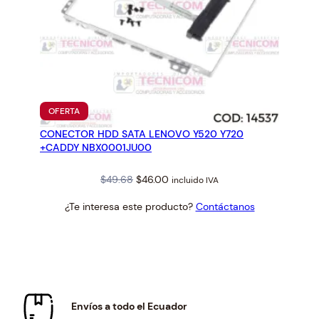
PRODUCTO
OFERTA
EN
CONECTOR HDD SATA LENOVO Y520 Y720
OFERTA
+CADDY NBX0001JU00
Original
Current
$
49.68
$
46.00
incluido IVA
price
price
¿Te interesa este producto?
Contáctanos
was:
is:
$49.68.
$46.00.
Envíos a todo el Ecuador