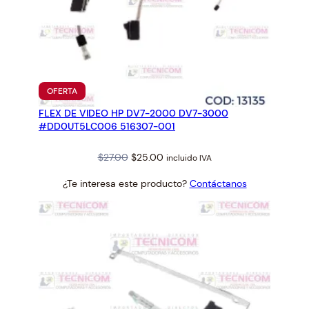
PRODUCTO
OFERTA
EN
FLEX DE VIDEO HP DV7-2000 DV7-3000
OFERTA
#DD0UT5LC006 516307-001
Original
Current
$
27.00
$
25.00
incluido IVA
price
price
¿Te interesa este producto?
Contáctanos
was:
is:
$27.00.
$25.00.