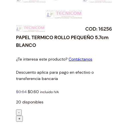
PAPEL TERMICO ROLLO PEQUEÑO 5.7cm
BLANCO
¿Te interesa este producto?
Contáctanos
Descuento aplica para pago en efectivo o
transferencia bancaria
O
C
$
0.64
$
0.60
incluido IVA
r
u
20 disponibles
i
r
g
r
P
-
i
e
A
+
n
n
P