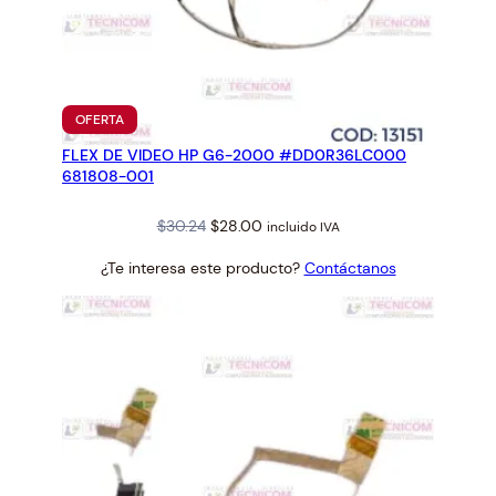
PRODUCTO
OFERTA
EN
FLEX DE VIDEO HP G6-2000 #DD0R36LC000
OFERTA
681808-001
Original
Current
$
30.24
$
28.00
incluido IVA
price
price
¿Te interesa este producto?
Contáctanos
was:
is:
$30.24.
$28.00.