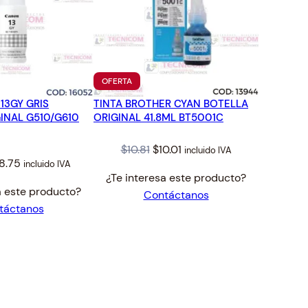
TO
PRODUCTO
OFERTA
EN
13GY GRIS
TINTA BROTHER CYAN BOTELLA
OFERTA
INAL G510/G610
ORIGINAL 41.8ML BT5001C
Original
Current
$
10.81
$
10.01
incluido IVA
iginal
Current
8.75
incluido IVA
price
price
¿Te interesa este producto?
ice
price
was:
is:
a este producto?
Contáctanos
s:
is:
$10.81.
$10.01.
táctanos
.05.
$28.75.