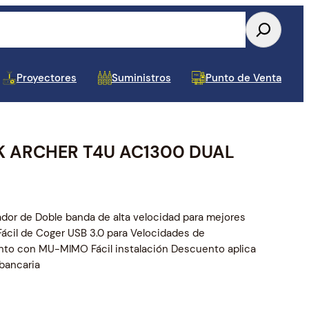
Proyectores
Suministros
Punto de Venta
K ARCHER T4U AC1300 DUAL
Tablets y Celulares
Almacenamiento Interno
Conectividad USB
Accesorios para Monitor y TV
Toners y Cintas
Papel y Etiquetas POS
Dispositivos de Audio y
UPS y APS
Repuestos para Laptop
Componentes Varios
Cajas de Mantenimin
Estuches, Mochilas y
Baterias para UPS
Repuestos para Impre
Video
Pad
dor de Doble banda de alta velocidad para mejores
ácil de Coger USB 3.0 para Velocidades de
nto con MU-MIMO Fácil instalación Descuento aplica
 bancaria
Tarjetas de Video
Cableado y Accesorios de