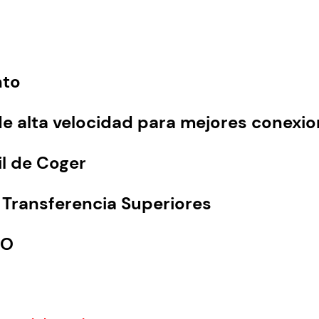
7
0
.
0
0
.
0
nto
.
e alta velocidad para mejores conexi
il de Coger
 Transferencia Superiores
MO