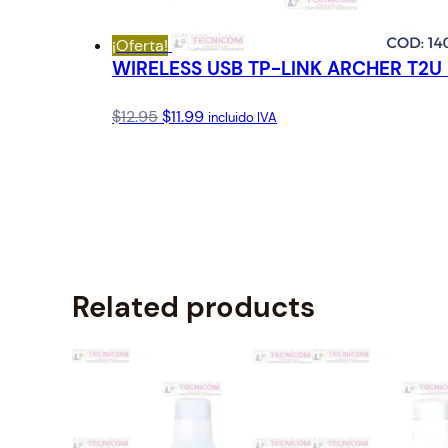
¡Oferta!
WIRELESS USB TP-LINK ARCHER T2
Original
Current
$
12.95
$
11.99
incluido IVA
price
price
was:
is:
$12.95.
$11.99.
Related products