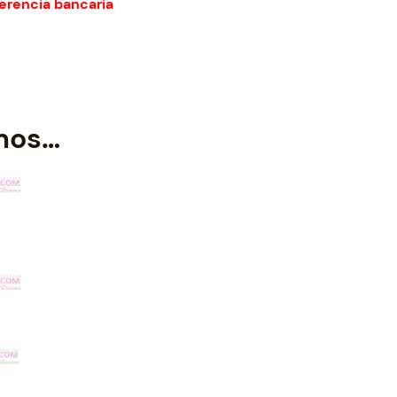
erencia bancaria
mos…