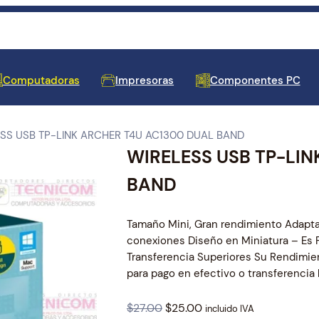
Computadoras
Impresoras
Componentes PC
ESS USB TP-LINK ARCHER T4U AC1300 DUAL BAND
WIRELESS USB TP-LIN
 de Barras y Cajones de
 para Laptop
les
oras
tores
y Fuentes de Poder
 y Amplificadores de
res
s de Tinta
tivos de Entrada
cos y Protectores
e y Antivirus
Equipos de Escritorio
Repuestos y Accesorios de
Mainboards
Seguridad y Vigilancia
Televisores
Cartuchos de Tinta
Impresoras y Etiquetadoras
Almacenamiento Externo
Reguladores de Voltaje
Teclados para Laptop
BAND
Proyección
Tamaño Mini, Gran rendimiento Adapta
conexiones Diseño en Miniatura – Es F
Transferencia Superiores Su Rendimie
para pago en efectivo o transferencia
es para Laptop
adores
 Docks USB
Memorias RAM
Smart Home
Cables de Video
Pantallas para Laptop
O
C
$
27.00
$
25.00
incluido IVA