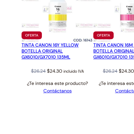
PRODUCTO
PRODUCTO
OFERTA
OFERTA
EN
EN
TINTA CANON 16Y YELLOW
OFERTA
TINTA CANON 16M
OFERTA
BOTELLA ORIGINAL
BOTELLA ORIGINA
GX6010/GX7010 135ML
GX6010/GX7010 1
Original
Current
Origina
$
26.24
$
24.30
$
26.24
$
24.30
incluido IVA
price
price
price
¿Te interesa este producto?
¿Te interesa es
was:
is:
was:
Contáctanos
Contáct
$26.24.
$24.30.
$26.24.