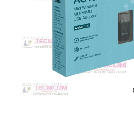
Switche
Monitores y TV
Suministros de Impresión
Punto de Venta
Conver
Accesorios y Periféricos
Adapta
Protección Eléctrica
Repuestos
Software