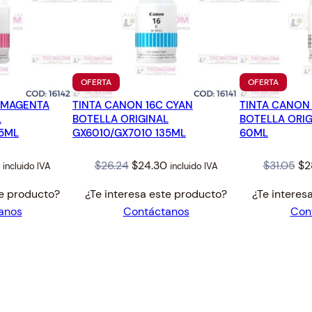
PRODUCTO
PRODUC
OFERTA
OFERTA
EN
EN
 MAGENTA
TINTA CANON 16C CYAN
OFERTA
TINTA CANON 
OFERTA
L
BOTELLA ORIGINAL
BOTELLA ORIG
35ML
GX6010/GX7010 135ML
60ML
l
Current
Original
Current
Or
$
26.24
$
24.30
$
31.05
$
2
incluido IVA
incluido IVA
price
price
price
pr
te producto?
¿Te interesa este producto?
¿Te interes
is:
was:
is:
wa
anos
Contáctanos
Con
$24.30.
$26.24.
$24.30.
$31