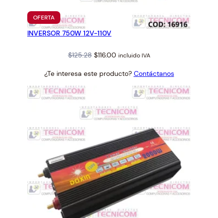
PRODUCTO
OFERTA
EN
INVERSOR 750W 12V-110V
OFERTA
Original
Current
$
125.28
$
116.00
incluido IVA
price
price
¿Te interesa este producto?
Contáctanos
was:
is:
$125.28.
$116.00.