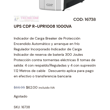
UPS CDP R-UPR1008 1000VA
Indicador de Carga Breaker de Protección
Encendido Automático y arranque en frío
Regulador Incorporado Indicador de Carga
Indicador de reserva de batería 300 Joules
Protección contra tormentas eléctricas 8 tomas de
salida: 4 con respaldo/Reguladas y 4 con supresión
1.12 Metros de cable Descuento aplica para pago
en efectivo o transferencia bancaria
O
C
$
66.95
$
62.00
incluido IVA
r
u
Agotado
i
r
g
r
SKU:
16738
i
e