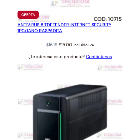
PRODUCTO
OFERTA
EN
ANTIVIRUS BITDEFENDER INTERNET SECURITY
OFERTA
1PC/1AÑO RASPADITA
Original
Current
$
16.19
$
15.00
incluido IVA
price
price
¿Te interesa este producto?
Contáctanos
was:
is:
$16.19.
$15.00.