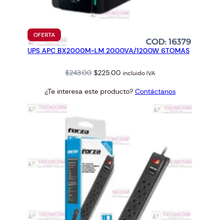
PRODUCTO
OFERTA
EN
UPS APC BX2000M-LM 2000VA/1200W 6TOMAS
OFERTA
Original
Current
$
243.00
$
225.00
incluido IVA
price
price
¿Te interesa este producto?
Contáctanos
was:
is:
$243.00.
$225.00.