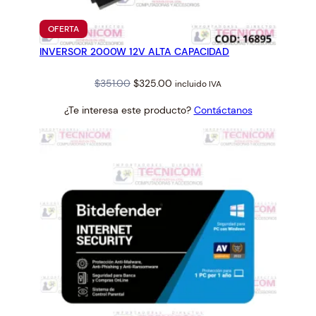
PRODUCTO
OFERTA
EN
INVERSOR 2000W 12V ALTA CAPACIDAD
OFERTA
Original
Current
$
351.00
$
325.00
incluido IVA
price
price
¿Te interesa este producto?
Contáctanos
was:
is:
$351.00.
$325.00.