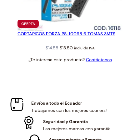
PRODUCTO
OFERTA
EN
CORTAPICOS FORZA PS-1006B 6 TOMAS 3MTS
OFERTA
Original
Current
$
14.58
$
13.50
incluido IVA
price
price
¿Te interesa este producto?
Contáctanos
was:
is:
$14.58.
$13.50.
Envíos a todo el Ecuador
Trabajamos con los mejores couriers!
Seguridad y Garantía
Las mejores marcas con garantía
Asesoramiento y Soporte