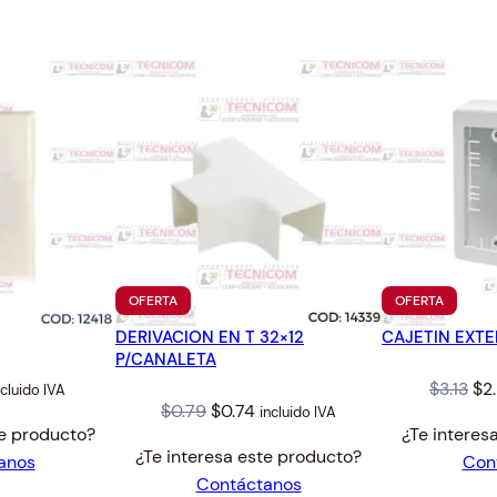
0
.
PRODUCTO
PRODUC
OFERTA
OFERTA
EN
EN
DERIVACION EN T 32×12
OFERTA
CAJETIN EXT
OFERTA
P/CANALETA
al
urrent
Ori
$
3.13
$
2
ncluido IVA
Original
Current
$
0.79
$
0.74
incluido IVA
ice
pri
te producto?
¿Te interes
price
price
wa
¿Te interesa este producto?
anos
Con
was:
is:
.33.
$3.
Contáctanos
$0.79.
$0.74.