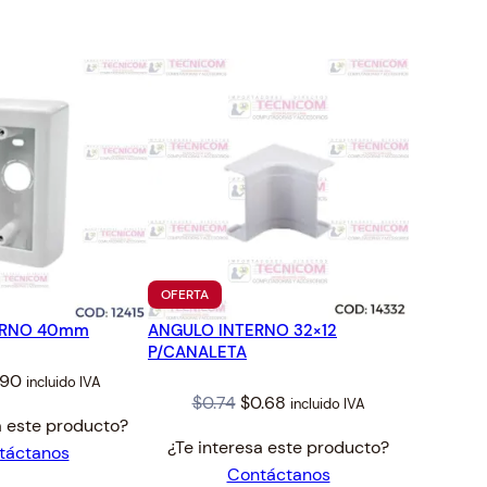
TO
PRODUCTO
OFERTA
EN
ERNO 40mm
ANGULO INTERNO 32×12
OFERTA
P/CANALETA
ginal
Current
.90
incluido IVA
Original
Current
$
0.74
$
0.68
incluido IVA
ce
price
a este producto?
price
price
s:
is:
¿Te interesa este producto?
táctanos
was:
is:
13.
$2.90.
Contáctanos
$0.74.
$0.68.