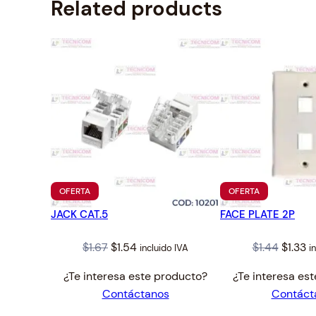
Related products
PRODUCTO
PRODUCTO
OFERTA
OFERTA
EN
EN
JACK CAT.5
OFERTA
FACE PLATE 2P
OFERTA
Original
Current
Origin
C
$
1.67
$
1.54
$
1.44
$
1.33
incluido IVA
i
price
price
price
pr
¿Te interesa este producto?
¿Te interesa es
was:
is:
was:
is:
Contáctanos
Contáct
$1.67.
$1.54.
$1.44.
$1