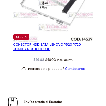
PRODUCTO
OFERTA
EN
CONECTOR HDD SATA LENOVO Y520 Y720
OFERTA
+CADDY NBX0001JU00
Original
Current
$
49.68
$
46.00
incluido IVA
price
price
¿Te interesa este producto?
Contáctanos
was:
is:
$49.68.
$46.00.
Envíos a todo el Ecuador