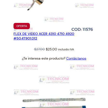
PRODUCTO
OFERTA
EN
FLEX DE VIDEO ACER 4310 4710 4920
OFERTA
#50.4T901.012
Original
Current
$
27.00
$
25.00
incluido IVA
price
price
¿Te interesa este producto?
Contáctanos
was:
is:
$27.00.
$25.00.