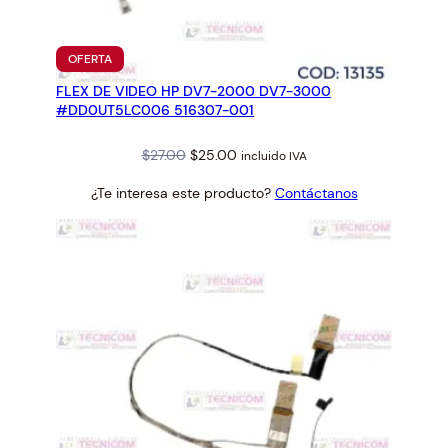
N
L
I
PRODUCTO
OFERTA
G
EN
FLEX DE VIDEO HP DV7-2000 DV7-3000
OFERTA
H
#DD0UT5LC006 516307-001
M
A
Original
Current
$
27.00
$
25.00
incluido IVA
G
price
price
E
¿Te interesa este producto?
Contáctanos
was:
is:
N
$27.00.
$25.00.
T
A
L
I
T
R
O
c
a