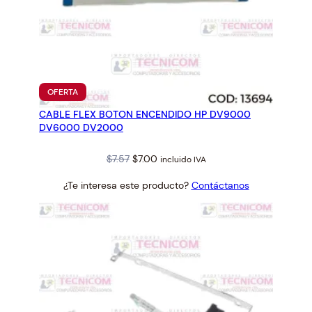
PRODUCTO
OFERTA
EN
CABLE FLEX BOTON ENCENDIDO HP DV9000
OFERTA
DV6000 DV2000
Original
Current
$
7.57
$
7.00
incluido IVA
price
price
¿Te interesa este producto?
Contáctanos
was:
is:
$7.57.
$7.00.