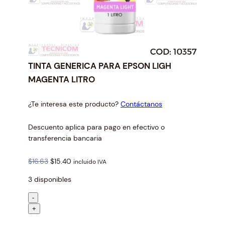
TINTA GENERICA PARA EPSON LIGH
MAGENTA LITRO
¿Te interesa este producto?
Contáctanos
Descuento aplica para pago en efectivo o
transferencia bancaria
O
C
$
16.63
$
15.40
incluido IVA
r
u
3 disponibles
i
r
g
r
T
-
i
e
I
+
n
n
N