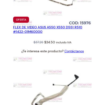
n
t
i
d
PRODUCTO
OFERTA
EN
a
FLEX DE VIDEO ASUS A550 X550 D551 R510
OFERTA
d
#1422-01M60000
Original
Current
$
37.26
$
34.50
incluido IVA
price
price
¿Te interesa este producto?
Contáctanos
was:
is:
$37.26.
$34.50.