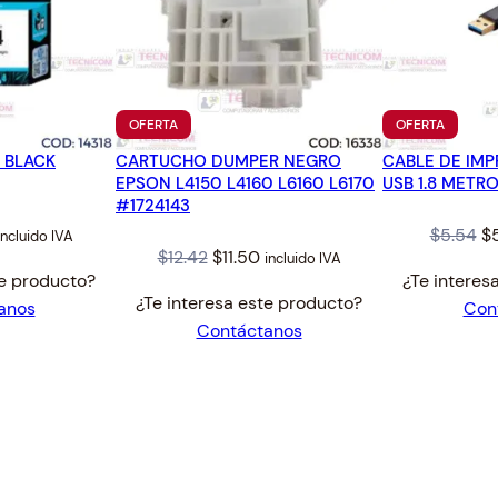
L
T
4
9
H
PRODUCTO
PRODUC
OFERTA
OFERTA
EN
EN
4
 BLACK
CARTUCHO DUMPER NEGRO
OFERTA
CABLE DE IM
OFERTA
0
EPSON L4150 L4160 L6160 L6170
USB 1.8 METRO
0
#1724143
c
al
Current
Or
$
5.54
$
incluido IVA
a
Original
Current
$
12.42
$
11.50
incluido IVA
rice
pr
te producto?
n
¿Te interes
price
price
s:
wa
¿Te interesa este producto?
t
anos
Con
was:
is:
16.91.
$5
Contáctanos
i
$12.42.
$11.50.
d
a
d