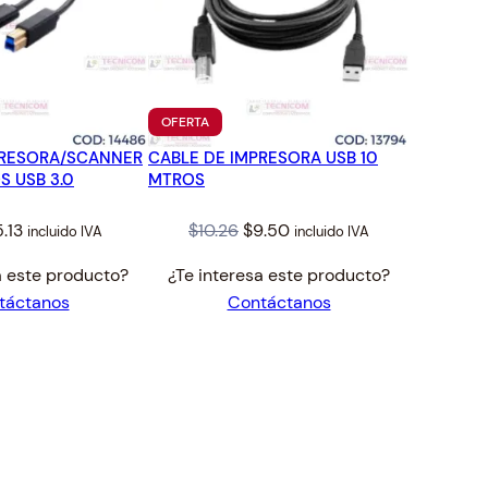
TO
PRODUCTO
OFERTA
EN
PRESORA/SCANNER
CABLE DE IMPRESORA USB 10
OFERTA
S USB 3.0
MTROS
iginal
Current
Original
Current
5.13
$
10.26
$
9.50
incluido IVA
incluido IVA
ice
price
price
price
a este producto?
¿Te interesa este producto?
s:
is:
was:
is:
táctanos
Contáctanos
.54.
$5.13.
$10.26.
$9.50.