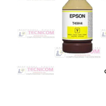
Switche
Monitores y TV
Suministros de Impresión
Punto de Venta
Conver
Accesorios y Periféricos
Adapta
Protección Eléctrica
Repuestos
Software