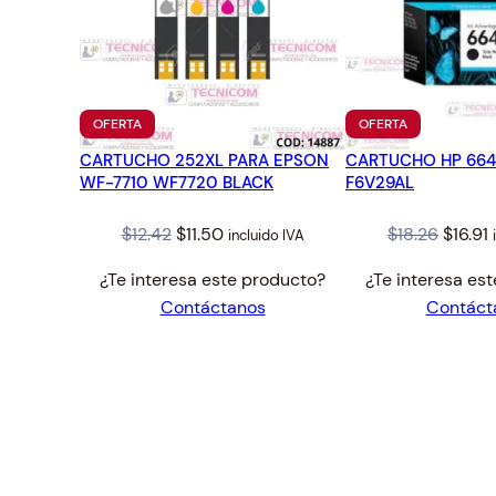
PRODUCTO
PRODUCTO
OFERTA
OFERTA
EN
EN
CARTUCHO 252XL PARA EPSON
OFERTA
CARTUCHO HP 664
OFERTA
WF-7710 WF7720 BLACK
F6V29AL
Original
Current
Origin
$
12.42
$
11.50
$
18.26
$
16.91
incluido IVA
price
price
price
p
¿Te interesa este producto?
¿Te interesa es
was:
is:
was:
i
Contáctanos
Contáct
$12.42.
$11.50.
$18.26.
$