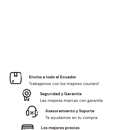
a
t
a
t
l
p
l
p
p
r
p
r
r
i
r
i
i
c
i
c
c
e
c
e
e
i
e
i
w
s
w
s
a
:
a
:
s
$
s
$
:
3
:
3
$
7
$
7
Envíos a todo el Ecuador
4
.
4
.
Trabajamos con los mejores couriers!
0
8
0
8
.
0
.
0
Seguridad y Garantía
8
.
8
.
Las mejores marcas con garantía
3
3
Asesoramiento y Soporte
.
.
Te ayudamos en tu compra
Los mejores precios