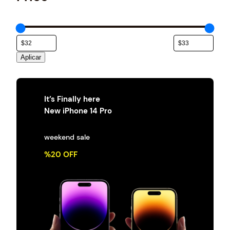
e
g
o
r
í
a
Aplicar
It’s Finally here
New iPhone 14 Pro
weekend sale
%20 OFF