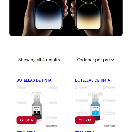
S
Showing all 4 results
o
r
BOTELLAS DE TINTA
t
BOTELLAS DE TINTA
e
d
b
y
p
P
P
OFERTA
OFERTA
r
R
R
O
O
i