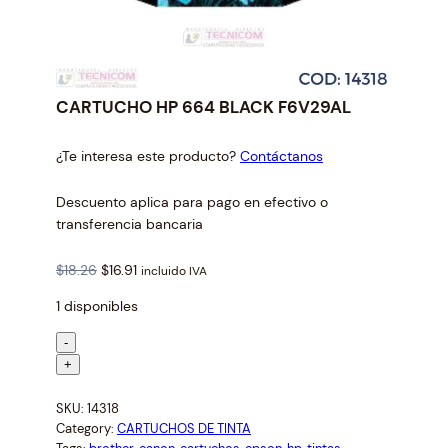
CARTUCHO HP 664 BLACK F6V29AL
¿Te interesa este producto?
Contáctanos
Descuento aplica para pago en efectivo o
transferencia bancaria
O
C
$
18.26
$
16.91
incluido IVA
r
u
1 disponibles
i
r
g
r
C
-
i
e
A
+
n
n
R
a
t
SKU:
14318
T
l
p
Category:
CARTUCHOS DE TINTA
U
p
r