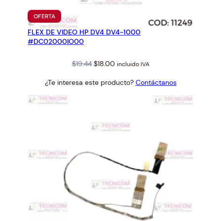
PRODUCTO
OFERTA
EN
FLEX DE VIDEO HP DV4 DV4-1000
OFERTA
#DC02000IO00
Original
Current
$
19.44
$
18.00
incluido IVA
price
price
¿Te interesa este producto?
Contáctanos
was:
is:
$19.44.
$18.00.