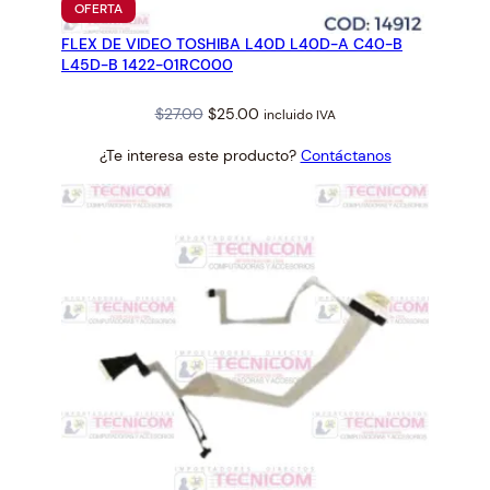
PRODUCTO
OFERTA
L
EN
FLEX DE VIDEO TOSHIBA L40D L40D-A C40-B
OFERTA
c
L45D-B 1422-01RC000
a
n
Original
Current
$
27.00
$
25.00
incluido IVA
t
price
price
i
¿Te interesa este producto?
Contáctanos
was:
is:
d
$27.00.
$25.00.
a
d