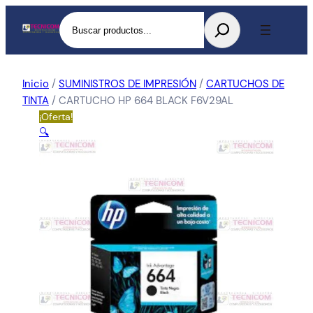
Buscar
Inicio
/
SUMINISTROS DE IMPRESIÓN
/
CARTUCHOS DE
TINTA
/ CARTUCHO HP 664 BLACK F6V29AL
¡Oferta!
🔍