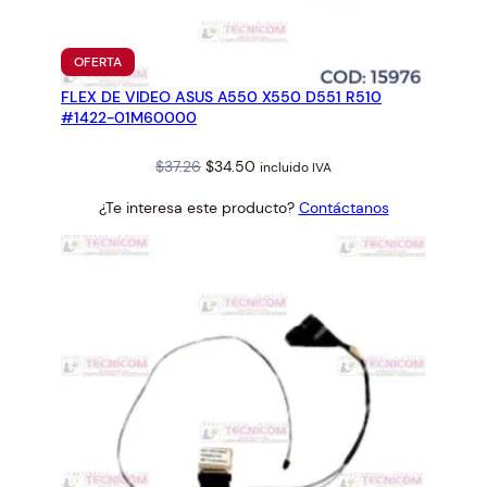
PRODUCTO
OFERTA
EN
FLEX DE VIDEO ASUS A550 X550 D551 R510
OFERTA
#1422-01M60000
Original
Current
$
37.26
$
34.50
incluido IVA
price
price
¿Te interesa este producto?
Contáctanos
was:
is:
$37.26.
$34.50.