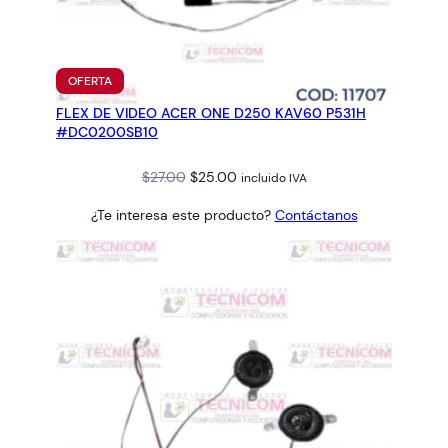
PRODUCTO
OFERTA
EN
FLEX DE VIDEO ACER ONE D250 KAV60 P531H
OFERTA
#DC0200SB10
Original
Current
$
27.00
$
25.00
incluido IVA
price
price
¿Te interesa este producto?
Contáctanos
was:
is:
$27.00.
$25.00.