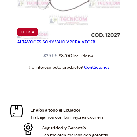
PRODUCTO
OFERTA
EN
ALTAVOCES SONY VAIO VPCEA VPCEB
OFERTA
Original
Current
$
39.95
$
37.00
incluido IVA
price
price
¿Te interesa este producto?
Contáctanos
was:
is:
$39.95.
$37.00.
Envíos a todo el Ecuador
Trabajamos con los mejores couriers!
Seguridad y Garantía
Las mejores marcas con garantía