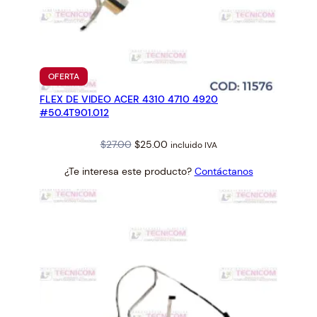
PRODUCTO
OFERTA
EN
FLEX DE VIDEO ACER 4310 4710 4920
OFERTA
#50.4T901.012
Original
Current
$
27.00
$
25.00
incluido IVA
price
price
¿Te interesa este producto?
Contáctanos
was:
is:
$27.00.
$25.00.