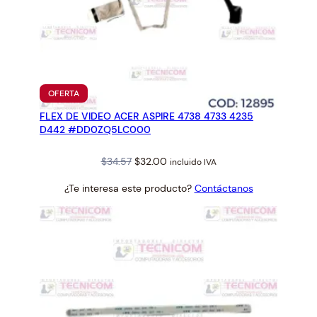
PRODUCTO
OFERTA
EN
FLEX DE VIDEO ACER ASPIRE 4738 4733 4235
OFERTA
D442 #DD0ZQ5LC000
Original
Current
$
34.57
$
32.00
incluido IVA
price
price
¿Te interesa este producto?
Contáctanos
was:
is:
$34.57.
$32.00.