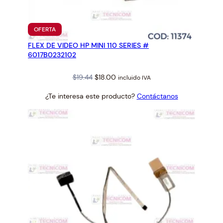
L
A
1
PRODUCTO
OFERTA
2
EN
FLEX DE VIDEO HP MINI 110 SERIES #
OFERTA
5
6017B0232102
M
L
Original
Current
$
19.44
$
18.00
incluido IVA
P
price
price
I
¿Te interesa este producto?
Contáctanos
was:
is:
G
$19.44.
$18.00.
M
E
N
T
A
D
A
c
a