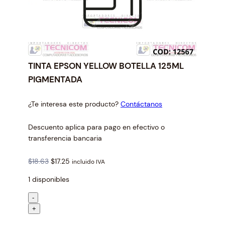
TINTA EPSON YELLOW BOTELLA 125ML
PIGMENTADA
¿Te interesa este producto?
Contáctanos
Descuento aplica para pago en efectivo o
transferencia bancaria
O
C
$
18.63
$
17.25
incluido IVA
r
u
1 disponibles
i
r
g
r
T
-
i
e
I
+
n
n
N