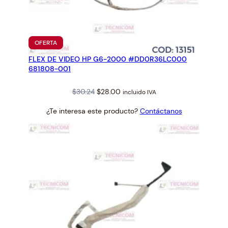
n
t
i
d
PRODUCTO
OFERTA
EN
a
FLEX DE VIDEO HP G6-2000 #DD0R36LC000
OFERTA
d
681808-001
Original
Current
$
30.24
$
28.00
incluido IVA
price
price
¿Te interesa este producto?
Contáctanos
was:
is:
$30.24.
$28.00.