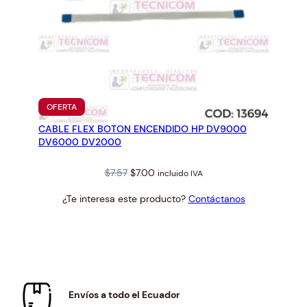
PRODUCTO
OFERTA
EN
CABLE FLEX BOTON ENCENDIDO HP DV9000
OFERTA
DV6000 DV2000
Original
Current
$
7.57
$
7.00
incluido IVA
price
price
¿Te interesa este producto?
Contáctanos
was:
is:
$7.57.
$7.00.
Envíos a todo el Ecuador