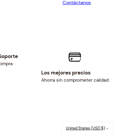
Contáctanos
$34.57.
$32.00.
Soporte
compra
Los mejores precios
Ahorra sin comprometer calidad
United States (USD $)