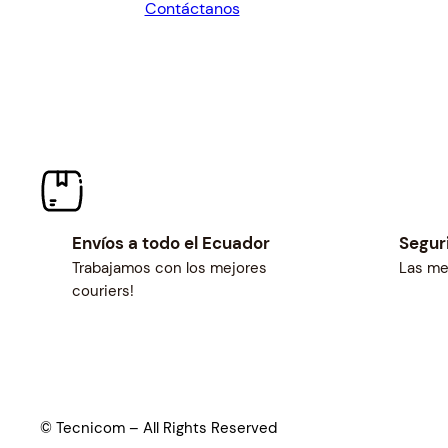
Contáctanos
$30.24.
$28.00.
Envíos a todo el Ecuador
Segur
Trabajamos con los mejores
Las me
couriers!
© Tecnicom – All Rights Reserved