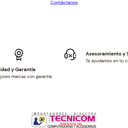
Contáctanos
G
$43.47.
$40.25.
M
E
N
T
A
D
A
Asesoramiento y 
c
Te ayudamos en tu 
a
idad y Garantía
n
jores marcas con garantía
t
i
d
a
d