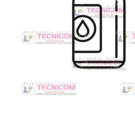
Switche
Monitores y TV
Suministros de Impresión
Punto de Venta
Conver
Accesorios y Periféricos
Adapta
Protección Eléctrica
Repuestos
Software