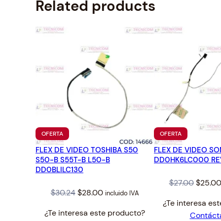
Related products
PRODUCTO
PRODUCTO
OFERTA
OFERTA
EN
EN
FLEX DE VIDEO TOSHIBA S50
OFERTA
FLEX DE VIDEO SO
OFERTA
S50-B S55T-B L50-B
DD0HK6LC000 RE
DD0BLILC130
Origina
$
27.00
$
25.0
Original
Current
$
30.24
$
28.00
incluido IVA
price
¿Te interesa es
price
price
was:
¿Te interesa este producto?
Contáct
was:
is:
$27.00.