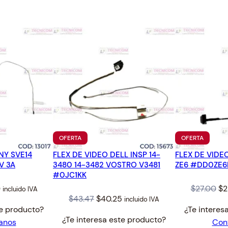
G
.
5
E
6
.
N
3
T
.
A
B
O
T
E
L
L
A
PRODUCTO
PRODUC
OFERTA
OFERTA
EN
EN
1
NY SVE14
FLEX DE VIDEO DELL INSP 14-
OFERTA
FLEX DE VIDE
OFERTA
2
V 3A
3480 14-3482 VOSTRO V3481
ZE6 #DD0ZE
5
#0JC1KK
M
l
Current
Or
0
$
27.00
$
2
incluido IVA
L
Original
Current
$
43.47
$
40.25
incluido IVA
price
pr
te producto?
¿Te interes
P
price
price
is:
wa
¿Te interesa este producto?
anos
Con
I
was:
is:
$25.00.
$2