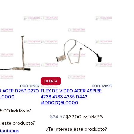
TO
PRODUCTO
OFERTA
EN
O ACER D257 D270
FLEX DE VIDEO ACER ASPIRE
OFERTA
6LC000
4738 4733 4235 D442
#DD0ZQ5LC000
iginal
Current
5.00
incluido IVA
Original
Current
$
34.57
$
32.00
incluido IVA
ice
price
a este producto?
price
price
s:
is:
¿Te interesa este producto?
táctanos
was:
is:
7.00.
$25.00.