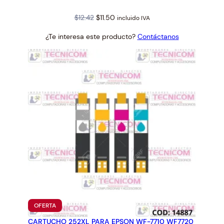
Original
Current
$
12.42
$
11.50
incluido IVA
price
price
¿Te interesa este producto?
Contáctanos
was:
is:
$12.42.
$11.50.
PRODUCTO
OFERTA
EN
CARTUCHO 252XL PARA EPSON WF-7710 WF7720
OFERTA