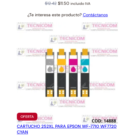
Original
Current
$
12.42
$
11.50
incluido IVA
price
price
¿Te interesa este producto?
Contáctanos
was:
is:
$12.42.
$11.50.
PRODUCTO
OFERTA
EN
CARTUCHO 252XL PARA EPSON WF-7710 WF7720
OFERTA
CYAN