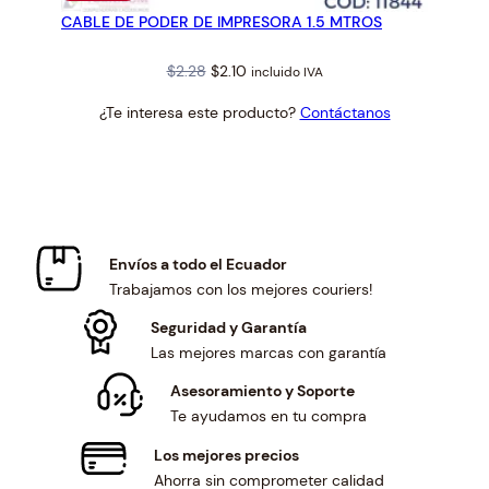
EN
CABLE DE PODER DE IMPRESORA 1.5 MTROS
OFERTA
Original
Current
$
2.28
$
2.10
incluido IVA
price
price
¿Te interesa este producto?
Contáctanos
was:
is:
$2.28.
$2.10.
Envíos a todo el Ecuador
Trabajamos con los mejores couriers!
Seguridad y Garantía
Las mejores marcas con garantía
Asesoramiento y Soporte
Te ayudamos en tu compra
Los mejores precios
Ahorra sin comprometer calidad