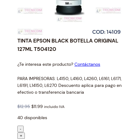
TINTA EPSON BLACK BOTELLA ORIGINAL
127ML T504120
¿Te interesa este producto?
Contáctanos
PARA IMPRESORAS: L4150, L4160, L4260, L6161, L6171,
L6191, L14150, L6270 Descuento aplica para pago en
efectivo o transferencia bancaria
O
C
$
12.95
$
11.99
incluido IVA
r
u
40 disponibles
i
r
g
r
T
-
i
e
I
+