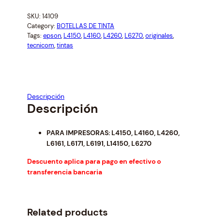
n
n
N
a
t
SKU:
14109
T
l
p
Category:
BOTELLAS DE TINTA
A
p
r
Tags:
epson
, 
L4150
, 
L4160
, 
L4260
, 
L6270
, 
originales
, 
E
r
i
tecnicom
, 
tintas
P
i
c
S
c
e
e
i
O
w
s
N
Descripción
a
:
B
Descripción
s
$
L
:
1
A
$
1
PARA IMPRESORAS: L4150, L4160, L4260,
C
1
.
L6161, L6171, L6191, L14150, L6270
K
2
9
B
Descuento aplica para pago en efectivo o
.
9
O
transferencia bancaria
9
.
T
5
E
.
L
Related products
L