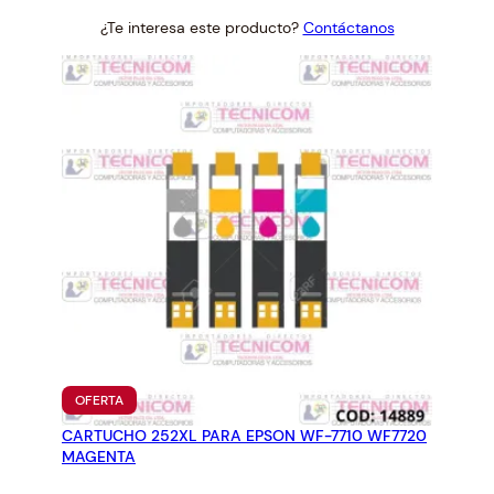
1
price
price
¿Te interesa este producto?
Contáctanos
was:
is:
2
$12.42.
$11.50.
0
c
a
n
t
i
d
a
d
PRODUCTO
OFERTA
EN
CARTUCHO 252XL PARA EPSON WF-7710 WF7720
OFERTA
MAGENTA