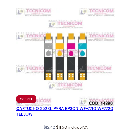
A
O
R
I
G
I
N
A
L
1
2
7
M
L
PRODUCTO
OFERTA
EN
T
CARTUCHO 252XL PARA EPSON WF-7710 WF7720
OFERTA
5
YELLOW
0
4
Original
Current
$
12.42
$
11.50
incluido IVA