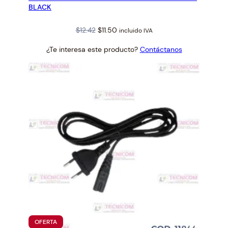
BLACK
Original
Current
$
12.42
$
11.50
incluido IVA
price
price
¿Te interesa este producto?
Contáctanos
was:
is:
$12.42.
$11.50.
PRODUCTO
OFERTA