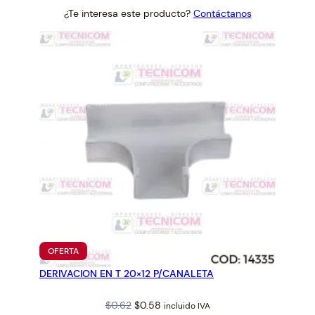
price
price
¿Te interesa este producto?
Contáctanos
was:
is:
$5.61.
$5.20.
PRODUCTO
OFERTA
EN
DERIVACION EN T 20×12 P/CANALETA
OFERTA
Original
Current
$
0.62
$
0.58
incluido IVA