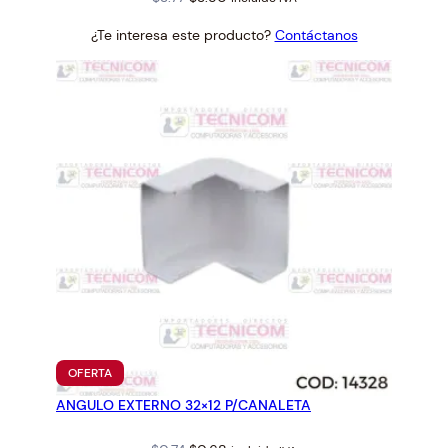
price
price
¿Te interesa este producto?
Contáctanos
was:
is:
$3.77.
$3.50.
PRODUCTO
OFERTA
EN
ANGULO EXTERNO 32×12 P/CANALETA
OFERTA