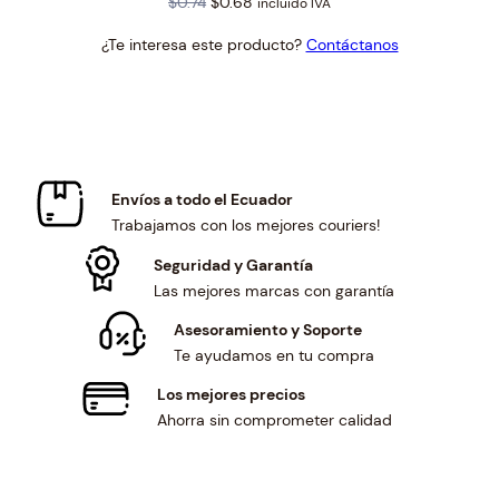
Original
Current
$
0.74
$
0.68
incluido IVA
price
price
¿Te interesa este producto?
Contáctanos
was:
is:
$0.74.
$0.68.
Envíos a todo el Ecuador
Trabajamos con los mejores couriers!
Seguridad y Garantía
Las mejores marcas con garantía
Asesoramiento y Soporte
Te ayudamos en tu compra
Los mejores precios
Ahorra sin comprometer calidad