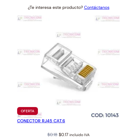
price
price
¿Te interesa este producto?
Contáctanos
was:
is:
$0.62.
$0.58.
PRODUCTO
OFERTA
EN
CONECTOR RJ45 CAT.6
OFERTA
Original
Current
$
0.18
$
0.17
incluido IVA