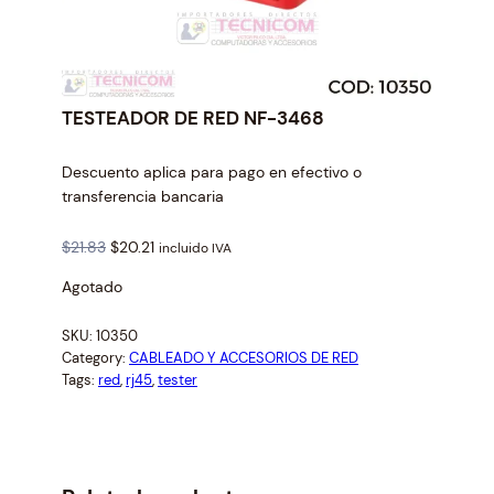
TESTEADOR DE RED NF-3468
Descuento aplica para pago en efectivo o
transferencia bancaria
O
C
$
21.83
$
20.21
incluido IVA
r
u
Agotado
i
r
g
r
SKU:
10350
i
e
Category:
CABLEADO Y ACCESORIOS DE RED
n
n
Tags:
red
, 
rj45
, 
tester
a
t
l
p
p
r
r
i
i
c