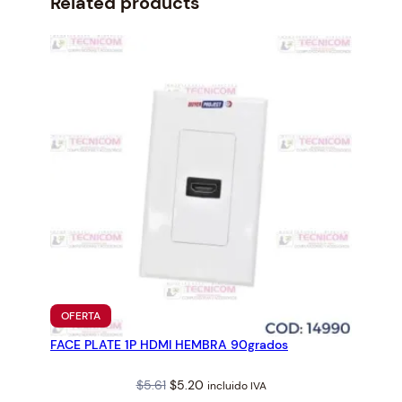
Related products
c
e
e
i
w
s
a
:
s
$
:
2
$
0
2
.
1
2
.
1
8
.
3
.
PRODUCTO
OFERTA
EN
FACE PLATE 1P HDMI HEMBRA 90grados
OFERTA
Original
Current
$
5.61
$
5.20
incluido IVA