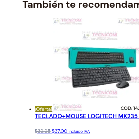
También te recomenda
¡Oferta!
TECLADO+MOUSE LOGITECH MK235
Original
Current
$
39.95
$
37.00
incluido IVA
price
price