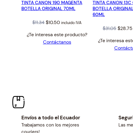
TINTA CANON 190 MAGENTA
OFERTA
TINTA CANON 13C
OFERTA
BOTELLA ORIGINAL 70ML
BOTELLA ORIGINAL
60ML
Original
Current
$
11.34
$
10.50
incluido IVA
Origina
$
31.05
$
28.75
price
price
¿Te interesa este producto?
price
was:
is:
¿Te interesa es
Contáctanos
was:
$11.34.
$10.50.
Contáct
$31.05.
Envíos a todo el Ecuador
Segur
Trabajamos con los mejores
Las me
couriers!