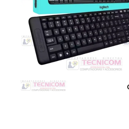
Switche
Monitores y TV
Suministros de Impresión
Punto de Venta
Conver
Accesorios y Periféricos
Adapta
Protección Eléctrica
Repuestos
Software