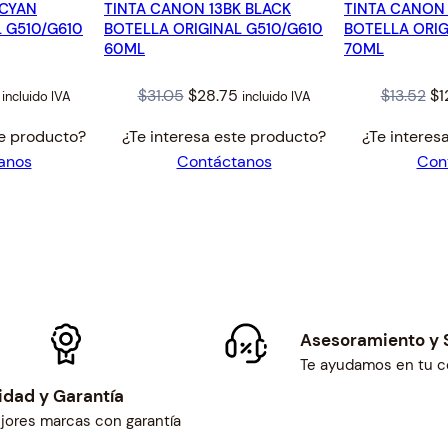
 CYAN
TINTA CANON 13BK BLACK
OFERTA
TINTA CANON 
OFERTA
 G510/G610
BOTELLA ORIGINAL G510/G610
BOTELLA ORIG
60ML
70ML
l
Current
Original
Current
Or
$
31.05
$
28.75
$
13.52
$
1
incluido IVA
incluido IVA
price
price
price
pr
te producto?
¿Te interesa este producto?
¿Te interes
is:
was:
is:
wa
anos
Contáctanos
Con
$28.75.
$31.05.
$28.75.
$1
Asesoramiento y 
Te ayudamos en tu 
idad y Garantía
jores marcas con garantía