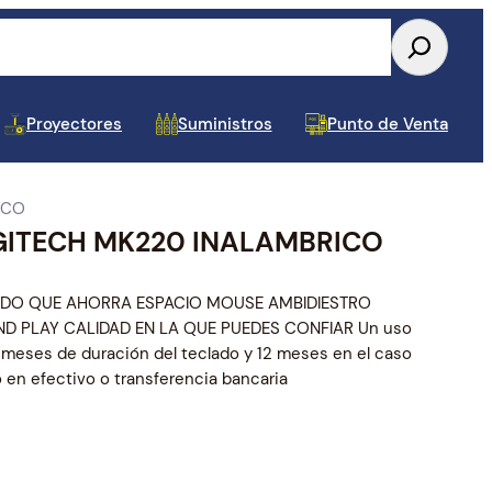
Proyectores
Suministros
Punto de Venta
ICO
ITECH MK220 INALAMBRICO
Tablets y Celulares
Almacenamiento Interno
Conectividad USB
Accesorios para Monitor y TV
Toners y Cintas
Papel y Etiquetas POS
Dispositivos de Audio y
UPS y APS
Repuestos para Laptop
Componentes Varios
Cajas de Mantenimin
Estuches, Mochilas y
Baterias para UPS
Repuestos para Impre
Video
Pad
DO QUE AHORRA ESPACIO MOUSE AMBIDIESTRO
AND PLAY CALIDAD EN LA QUE PUEDES CONFIAR Un uso
24 meses de duración del teclado y 12 meses en el caso
en efectivo o transferencia bancaria
Tarjetas de Video
Cableado y Accesorios de