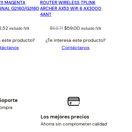
11 MAGENTA
ROUTER WIRELESS TPLINK
OFERTA
INAL G2160/G3160
ARCHER AX53 Wifi 6 AX3000
4ANT
iginal
Current
Original
Current
2.52
$
63.71
$
59.00
incluido IVA
incluido IVA
ice
price
price
price
a este producto?
¿Te interesa este producto?
s:
is:
was:
is:
táctanos
Contáctanos
3.52.
$12.52.
$63.71.
$59.00.
Soporte
compra
Los mejores precios
Ahorra sin comprometer calidad