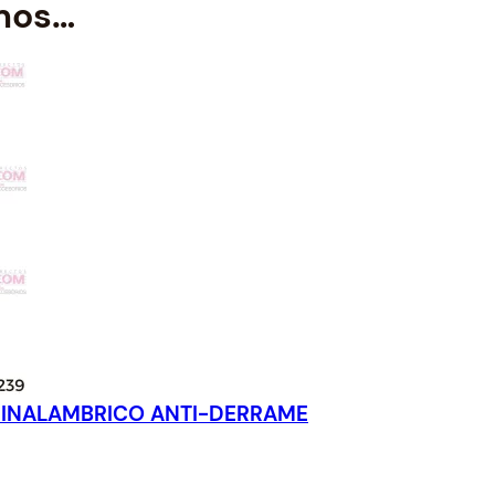
mos…
7
.
7
.
 INALAMBRICO ANTI-DERRAME