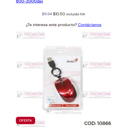
800-2000dpi
Original
Current
$
11.34
$
10.50
incluido IVA
price
price
¿Te interesa este producto?
Contáctanos
was:
is:
$11.34.
$10.50.
PRODUCTO
OFERTA
EN