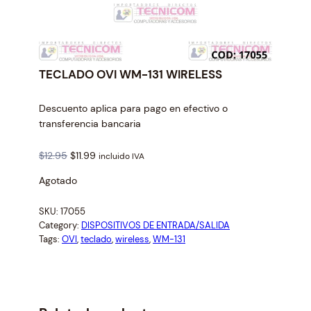
TECLADO OVI WM-131 WIRELESS
Descuento aplica para pago en efectivo o
transferencia bancaria
O
C
$
12.95
$
11.99
incluido IVA
r
u
Agotado
i
r
g
r
SKU:
17055
i
e
Category:
DISPOSITIVOS DE ENTRADA/SALIDA
n
n
Tags:
OVI
, 
teclado
, 
wireless
, 
WM-131
a
t
l
p
p
r
r
i
i
c