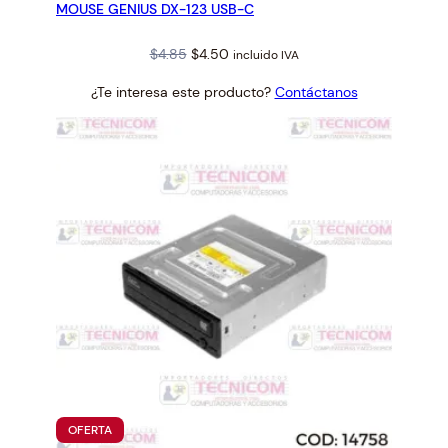
MOUSE GENIUS DX-123 USB-C
OFERTA
Original
Current
$
4.85
$
4.50
incluido IVA
price
price
¿Te interesa este producto?
Contáctanos
was:
is:
$4.85.
$4.50.
PRODUCTO
OFERTA
EN