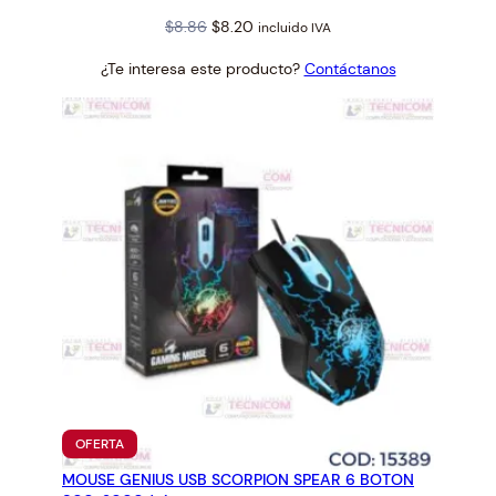
Original
Current
$
8.86
$
8.20
incluido IVA
price
price
¿Te interesa este producto?
Contáctanos
was:
is:
$8.86.
$8.20.
PRODUCTO
OFERTA
EN
MOUSE GENIUS USB SCORPION SPEAR 6 BOTON
OFERTA