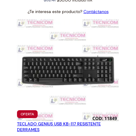
$
32.41
$
30.00
incluido IVA
price
price
¿Te interesa este producto?
Contáctanos
was:
is:
$32.41.
$30.00.
PRODUCTO
OFERTA
EN
TECLADO GENIUS USB KB-117 RESISTENTE
OFERTA
DERRAMES