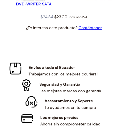
DVD-WRITER SATA
OFERTA
Original
Current
$
24.84
$
23.00
incluido IVA
price
price
¿Te interesa este producto?
Contáctanos
was:
is:
$24.84.
$23.00.
Envíos a todo el Ecuador
Trabajamos con los mejores couriers!
Seguridad y Garantía
Las mejores marcas con garantía
Asesoramiento y Soporte
Te ayudamos en tu compra
Los mejores precios
Ahorra sin comprometer calidad