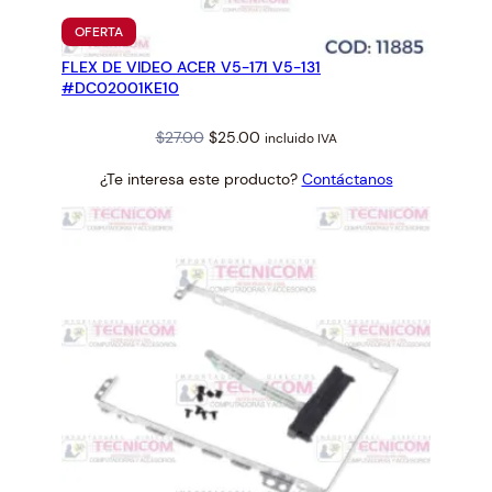
PRODUCTO
OFERTA
EN
FLEX DE VIDEO ACER V5-171 V5-131
OFERTA
#DC02001KE10
Original
Current
$
27.00
$
25.00
incluido IVA
price
price
¿Te interesa este producto?
Contáctanos
was:
is:
$27.00.
$25.00.