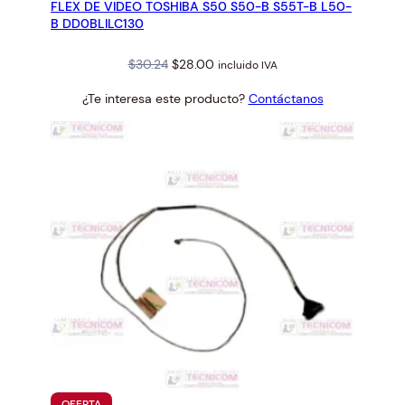
FLEX DE VIDEO TOSHIBA S50 S50-B S55T-B L50-
OFERTA
B DD0BLILC130
Original
Current
$
30.24
$
28.00
incluido IVA
price
price
¿Te interesa este producto?
Contáctanos
was:
is:
$30.24.
$28.00.
PRODUCTO
OFERTA