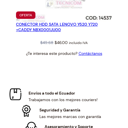
PRODUCTO
OFERTA
EN
CONECTOR HDD SATA LENOVO Y520 Y720
OFERTA
+CADDY NBX0001JU00
Original
Current
$
49.68
$
46.00
incluido IVA
price
price
¿Te interesa este producto?
Contáctanos
was:
is:
$49.68.
$46.00.
Envíos a todo el Ecuador
Trabajamos con los mejores couriers!
Seguridad y Garantía
Las mejores marcas con garantía
Asesoramiento y Soporte