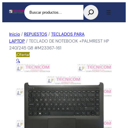
Buscar
Inicio
/
REPUESTOS
/
TECLADOS PARA
LAPTOP
/ TECLADO DE NOTEBOOK +PALMREST HP
240/245 G8 #M23367-161
¡Oferta!
🔍