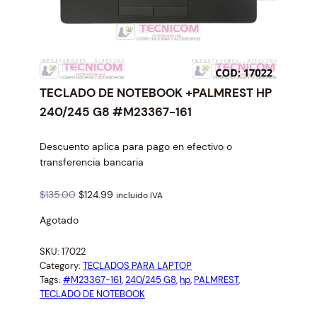
TECLADO DE NOTEBOOK +PALMREST HP
240/245 G8 #M23367-161
Descuento aplica para pago en efectivo o
transferencia bancaria
O
C
$
135.00
$
124.99
incluido IVA
r
u
Agotado
i
r
g
r
SKU:
17022
i
e
Category:
TECLADOS PARA LAPTOP
n
n
Tags:
#M23367-161
, 
240/245 G8
, 
hp
, 
PALMREST
, 
a
t
TECLADO DE NOTEBOOK
l
p