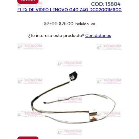
EN
FLEX DE VIDEO LENOVO G40 Z40 DC02001M600
OFERTA
Original
Current
$
27.00
$
25.00
incluido IVA
price
price
¿Te interesa este producto?
Contáctanos
was:
is:
$27.00.
$25.00.