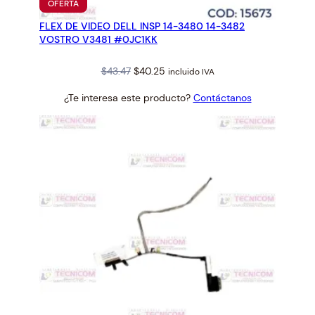
PRODUCTO
OFERTA
EN
FLEX DE VIDEO DELL INSP 14-3480 14-3482
OFERTA
VOSTRO V3481 #0JC1KK
Original
Current
$
43.47
$
40.25
incluido IVA
price
price
¿Te interesa este producto?
Contáctanos
was:
is:
$43.47.
$40.25.