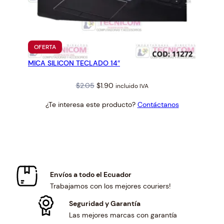
PRODUCTO
OFERTA
EN
MICA SILICON TECLADO 14″
OFERTA
Original
Current
$
2.05
$
1.90
incluido IVA
price
price
¿Te interesa este producto?
Contáctanos
was:
is:
$2.05.
$1.90.
Envíos a todo el Ecuador
Trabajamos con los mejores couriers!
Seguridad y Garantía
Las mejores marcas con garantía