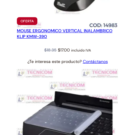
PRODUCTO
OFERTA
EN
MOUSE ERGONOMICO VERTICAL INALAMBRICO
OFERTA
KLIP KMW-390
Original
Current
$
18.35
$
17.00
incluido IVA
price
price
¿Te interesa este producto?
Contáctanos
was:
is:
$18.35.
$17.00.