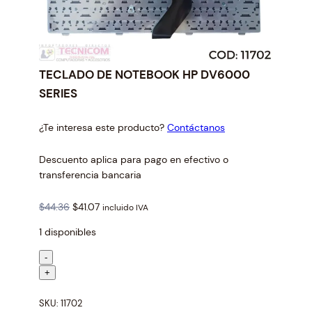
TECLADO DE NOTEBOOK HP DV6000
SERIES
¿Te interesa este producto?
Contáctanos
Descuento aplica para pago en efectivo o
transferencia bancaria
O
C
$
44.36
$
41.07
incluido IVA
r
u
1 disponibles
i
r
g
r
T
-
i
e
E
+
n
n
C
a
t
SKU:
11702
L