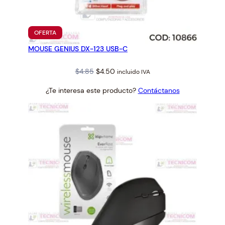
PRODUCTO
OFERTA
EN
MOUSE GENIUS DX-123 USB-C
OFERTA
Original
Current
$
4.85
$
4.50
incluido IVA
price
price
¿Te interesa este producto?
Contáctanos
was:
is:
$4.85.
$4.50.