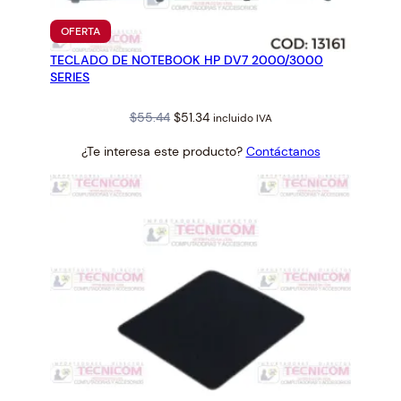
0
0
PRODUCTO
OFERTA
0
EN
TECLADO DE NOTEBOOK HP DV7 2000/3000
OFERTA
S
SERIES
E
R
Original
Current
$
55.44
$
51.34
incluido IVA
I
price
price
E
¿Te interesa este producto?
Contáctanos
was:
is:
S
$55.44.
$51.34.
c
a
n
t
i
d
a
d