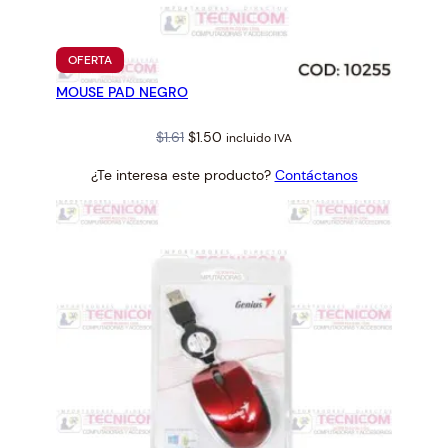
PRODUCTO
OFERTA
EN
MOUSE PAD NEGRO
OFERTA
Original
Current
$
1.61
$
1.50
incluido IVA
price
price
¿Te interesa este producto?
Contáctanos
was:
is:
$1.61.
$1.50.