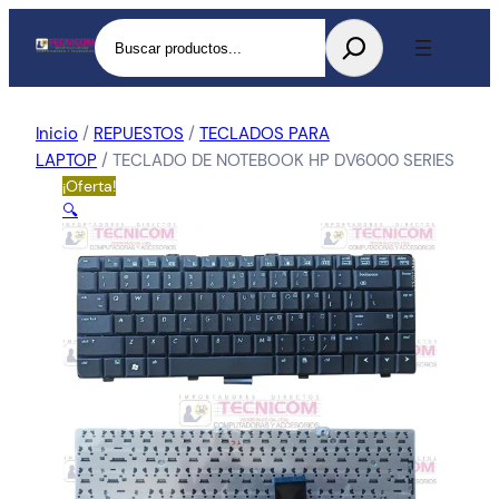
Buscar
Inicio
/
REPUESTOS
/
TECLADOS PARA
LAPTOP
/ TECLADO DE NOTEBOOK HP DV6000 SERIES
¡Oferta!
🔍