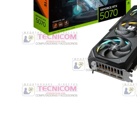
Switche
Monitores y TV
Suministros de Impresión
Punto de Venta
Conver
Accesorios y Periféricos
Adapta
Protección Eléctrica
Repuestos
Software