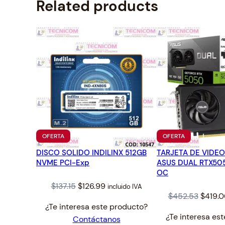
Related products
PRODUCTO
PRODUCTO
OFERTA
OFERTA
EN
EN
DISCO SOLIDO INDILINX 512GB
OFERTA
TARJETA DE VIDEO
OFERTA
NVME PCI-Exp
ASUS DUAL RTX50
OC
Original
Current
$
137.15
$
126.99
incluido IVA
Origin
$
452.53
$
419.
price
price
¿Te interesa este producto?
price
was:
is:
¿Te interesa es
Contáctanos
was:
$137.15.
$126.99.