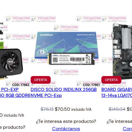
.
.
8
0
.
PRODUCTO
PRODUC
OFERTA
OFERTA
EN
EN
 PCI-EXP
DISCO SOLIDO INDILINX 256GB
OFERTA
BOARD GIGAB
OFERTA
50 8GB GDDR6
NVME PCI-Exp
13-14va LGA1
Original
Current
Or
$
76.13
$
70.50
$
149.04
$
1
incluido IVA
al
Current
00
incluido IVA
price
price
pr
¿Te interesa este producto?
¿Te interes
price
was:
is:
wa
te producto?
Contáctanos
Con
is:
$76.13.
$70.50.
$1