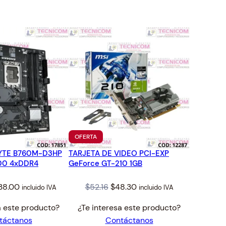
TO
PRODUCTO
OFERTA
EN
YTE B760M-D3HP
TARJETA DE VIDEO PCI-EXP
OFERTA
700 4xDDR4
GeForce GT-210 1GB
iginal
Current
Original
Current
38.00
$
52.16
$
48.30
incluido IVA
incluido IVA
ice
price
price
price
a este producto?
¿Te interesa este producto?
s:
is:
was:
is:
táctanos
Contáctanos
49.04.
$138.00.
$52.16.
$48.30.