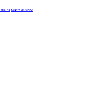
Red
Cables USB
Cables Varios
TX5070
, 
tarjeta de video