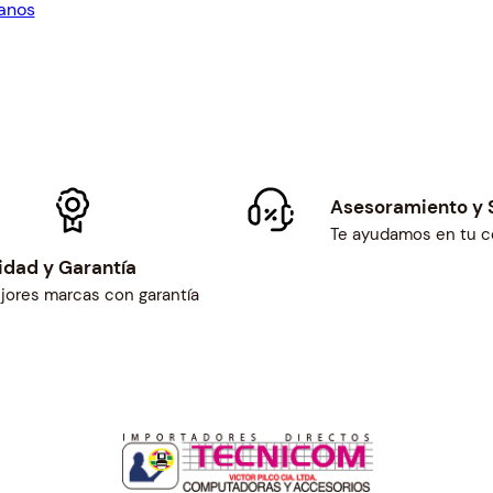
anos
3.
$419.00.
Asesoramiento y 
Te ayudamos en tu 
idad y Garantía
jores marcas con garantía