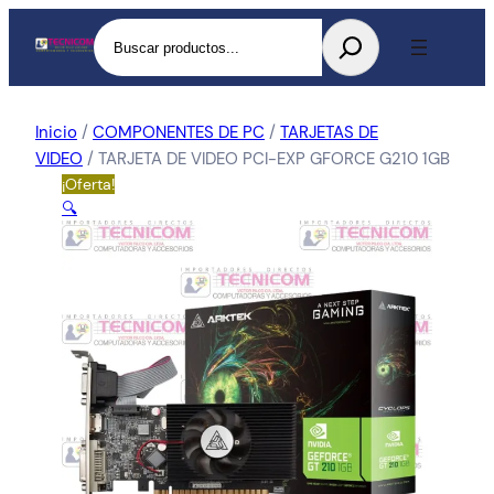
Buscar
Inicio
/
COMPONENTES DE PC
/
TARJETAS DE
VIDEO
/ TARJETA DE VIDEO PCI-EXP GFORCE G210 1GB
¡Oferta!
🔍