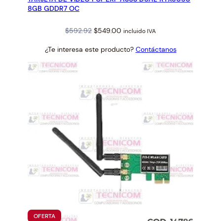
8GB GDDR7 OC
Original
Current
$
592.92
$
549.00
incluido IVA
price
price
¿Te interesa este producto?
Contáctanos
was:
is:
$592.92.
$549.00.
PRODUCTO
OFERTA