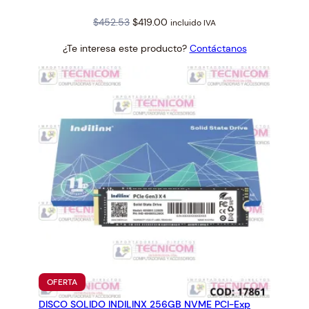
Original
Current
$
452.53
$
419.00
incluido IVA
price
price
¿Te interesa este producto?
Contáctanos
was:
is:
$452.53.
$419.00.
PRODUCTO
OFERTA
EN
DISCO SOLIDO INDILINX 256GB NVME PCI-Exp
OFERTA