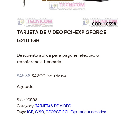
TARJETA DE VIDEO PCI-EXP GFORCE
G210 1GB
Descuento aplica para pago en efectivo o
transferencia bancaria
O
C
$
45.36
$
42.00
incluido IVA
r
u
Agotado
i
r
g
r
SKU:
10598
i
e
Category:
TARJETAS DE VIDEO
n
n
Tags:
1GB
, 
G210
, 
GFORCE
, 
PCI-Exp
, 
tarjeta de video
a
t
l
p
p
r