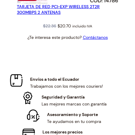
EN
TARJETA DE RED PCI-EXP WIRELESS 2T2R
OFERTA
300MBPS 2 ANTENAS
Original
Current
$
22.36
$
20.70
incluido IVA
price
price
¿Te interesa este producto?
Contáctanos
was:
is:
$22.36.
$20.70.
Envíos a todo el Ecuador
Trabajamos con los mejores couriers!
Seguridad y Garantía
Las mejores marcas con garantía
Asesoramiento y Soporte
Te ayudamos en tu compra
Los mejores precios