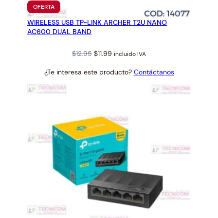
PRODUCTO
OFERTA
EN
WIRELESS USB TP-LINK ARCHER T2U NANO
OFERTA
AC600 DUAL BAND
Original
Current
$
12.95
$
11.99
incluido IVA
price
price
¿Te interesa este producto?
Contáctanos
was:
is:
$12.95.
$11.99.