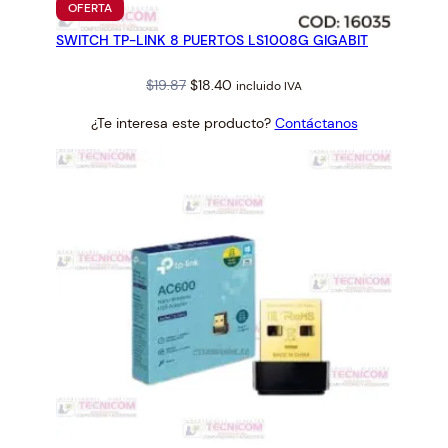
PRODUCTO
OFERTA
EN
SWITCH TP-LINK 8 PUERTOS LS1008G GIGABIT
OFERTA
Original
Current
$
19.87
$
18.40
incluido IVA
price
price
¿Te interesa este producto?
Contáctanos
was:
is:
$19.87.
$18.40.