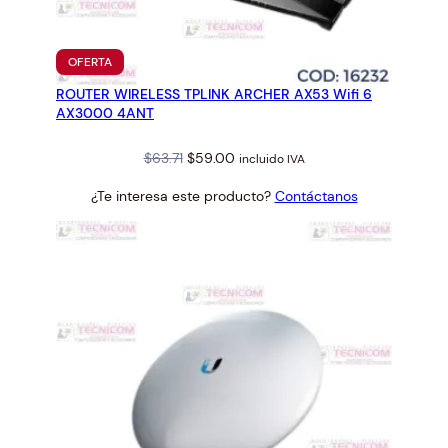
PRODUCTO
OFERTA
EN
ROUTER WIRELESS TPLINK ARCHER AX53 Wifi 6
OFERTA
AX3000 4ANT
Original
Current
$
63.71
$
59.00
incluido IVA
price
price
¿Te interesa este producto?
Contáctanos
was:
is:
$63.71.
$59.00.