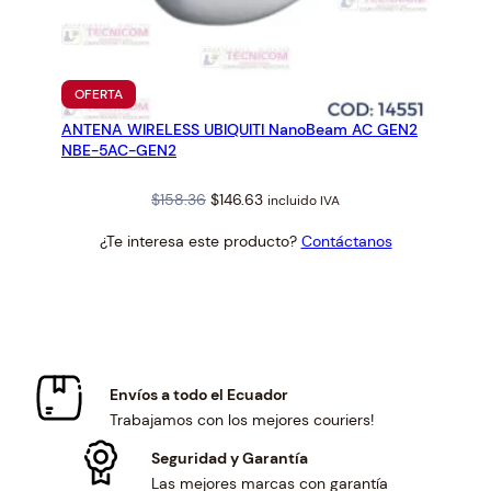
PRODUCTO
OFERTA
EN
ANTENA WIRELESS UBIQUITI NanoBeam AC GEN2
OFERTA
NBE-5AC-GEN2
Original
Current
$
158.36
$
146.63
incluido IVA
price
price
¿Te interesa este producto?
Contáctanos
was:
is:
$158.36.
$146.63.
Envíos a todo el Ecuador
Trabajamos con los mejores couriers!
Seguridad y Garantía
Las mejores marcas con garantía