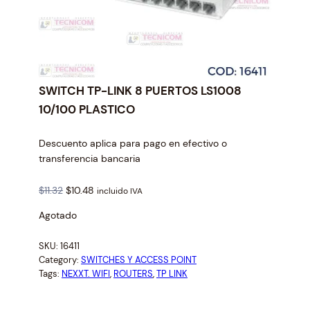
SWITCH TP-LINK 8 PUERTOS LS1008
10/100 PLASTICO
Descuento aplica para pago en efectivo o
transferencia bancaria
O
C
$
11.32
$
10.48
incluido IVA
r
u
Agotado
i
r
g
r
SKU:
16411
i
e
Category:
SWITCHES Y ACCESS POINT
n
n
Tags:
NEXXT. WIFI
, 
ROUTERS
, 
TP LINK
a
t
l
p