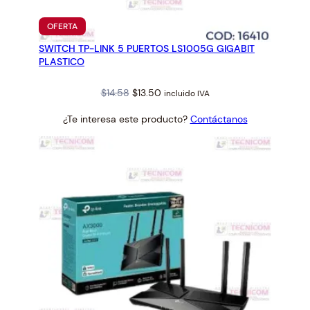
PRODUCTO
OFERTA
EN
SWITCH TP-LINK 5 PUERTOS LS1005G GIGABIT
OFERTA
PLASTICO
Original
Current
$
14.58
$
13.50
incluido IVA
price
price
¿Te interesa este producto?
Contáctanos
was:
is:
$14.58.
$13.50.