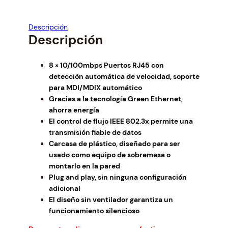
p
r
r
i
i
c
Descripción
c
e
Descripción
e
i
w
s
8 × 10/100mbps Puertos RJ45 con
a
:
detección automática de velocidad, soporte
s
$
para MDI/MDIX automático
:
1
Gracias a la tecnología Green Ethernet,
$
0
ahorra energía
1
.
El control de flujo IEEE 802.3x permite una
1
4
transmisión fiable de datos
.
8
Carcasa de plástico, diseñado para ser
3
.
usado como equipo de sobremesa o
2
montarlo en la pared
.
Plug and play, sin ninguna configuración
adicional
El diseño sin ventilador garantiza un
funcionamiento silencioso