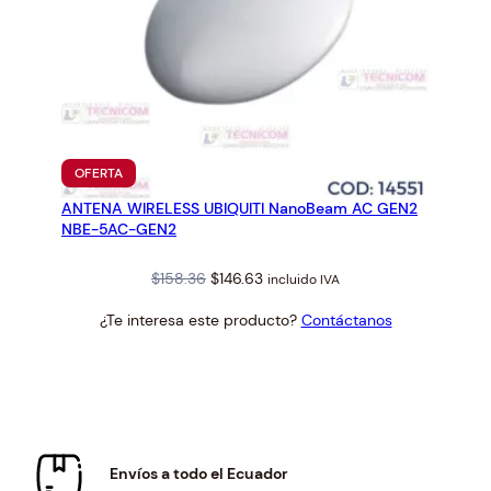
PRODUCTO
OFERTA
EN
ANTENA WIRELESS UBIQUITI NanoBeam AC GEN2
OFERTA
NBE-5AC-GEN2
Original
Current
$
158.36
$
146.63
incluido IVA
price
price
¿Te interesa este producto?
Contáctanos
was:
is:
$158.36.
$146.63.
Envíos a todo el Ecuador