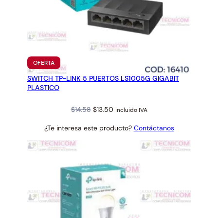
PRODUCTO
OFERTA
EN
SWITCH TP-LINK 5 PUERTOS LS1005G GIGABIT
OFERTA
PLASTICO
Original
Current
$
14.58
$
13.50
incluido IVA
price
price
¿Te interesa este producto?
Contáctanos
was:
is:
$14.58.
$13.50.