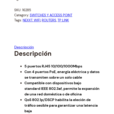
i
r
g
r
SKU:
16285
i
e
Category:
SWITCHES Y ACCESS POINT
n
n
Tags:
NEXXT. WIFI
, 
ROUTERS
, 
TP LINK
a
t
l
p
p
r
r
i
i
c
Descripción
c
e
Descripción
e
i
w
s
5 puertos RJ45 10/100/1000Mbps
a
:
Con 4 puertos PoE, energía eléctrica y datos
s
$
se transmiten sobre un solo cable
:
5
Compatible con dispositivos bajo
$
4
standard IEEE 802.3af, permite la expansión
5
.
de una red doméstica o de oficina
8
0
QoS 802.1p/DSCP habilita la eleción de
.
0
tráfico sesible para garantizar una latencia
3
.
baja
3