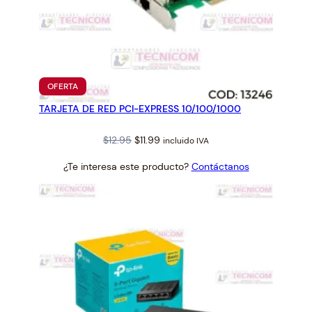
PRODUCTO
OFERTA
EN
TARJETA DE RED PCI-EXPRESS 10/100/1000
OFERTA
Original
Current
$
12.95
$
11.99
incluido IVA
price
price
¿Te interesa este producto?
Contáctanos
was:
is:
$12.95.
$11.99.