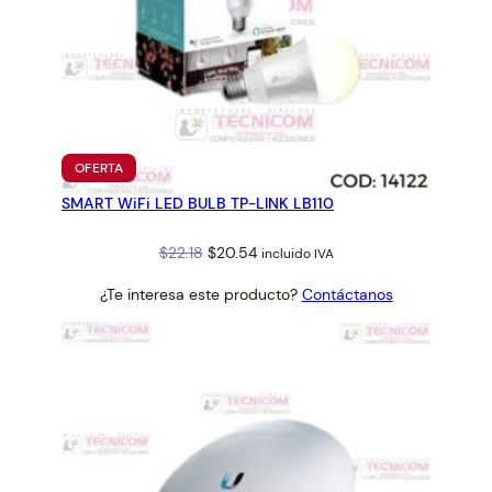
PRODUCTO
OFERTA
EN
SMART WiFi LED BULB TP-LINK LB110
OFERTA
Original
Current
$
22.18
$
20.54
incluido IVA
price
price
¿Te interesa este producto?
Contáctanos
was:
is:
$22.18.
$20.54.