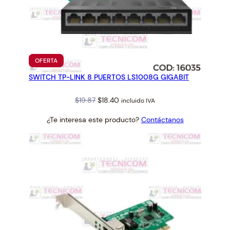
PRODUCTO
OFERTA
EN
SWITCH TP-LINK 8 PUERTOS LS1008G GIGABIT
OFERTA
Original
Current
$
19.87
$
18.40
incluido IVA
price
price
¿Te interesa este producto?
Contáctanos
was:
is:
$19.87.
$18.40.