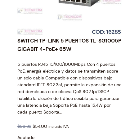
SWITCH TP-LINK 5 PUERTOS TL-SG1005P
GIGABIT 4-PoE+ 65W
5 puertos RJ45 10/100/1000Mbps Con 4 puertos
PoE, energía eléctrica y datos se transmiten sobre
un solo cable Compatible con dispositivos bajo
standard IEEE 802.3af, permite la expansión de una
red doméstica o de oficina QoS 802.1p/DSCP
habilita la eleción de tráfico sesible para garantizar
una latencia baja Soporta PoE hasta 15,4W por
cada puerto Soporta…
O
C
$
58.33
$
54.00
incluido IVA
r
u
Agotado