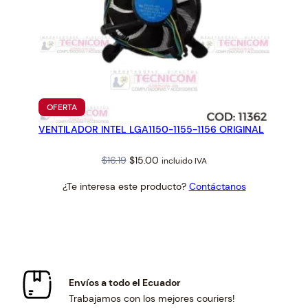
PRODUCTO
OFERTA
EN
VENTILADOR INTEL LGA1150-1155-1156 ORIGINAL
OFERTA
Original
Current
$
16.19
$
15.00
incluido IVA
price
price
¿Te interesa este producto?
Contáctanos
was:
is:
$16.19.
$15.00.
Envíos a todo el Ecuador
Trabajamos con los mejores couriers!