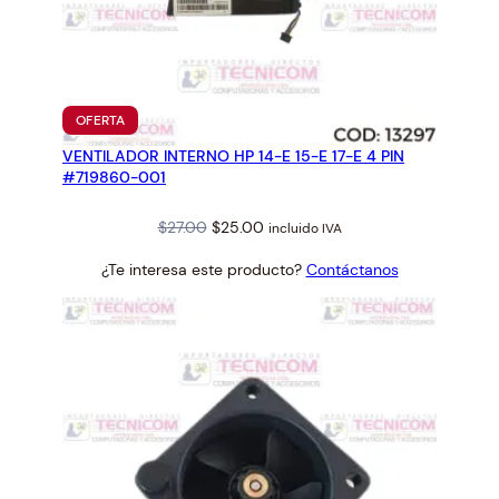
PRODUCTO
OFERTA
EN
VENTILADOR INTERNO HP 14-E 15-E 17-E 4 PIN
OFERTA
#719860-001
Original
Current
$
27.00
$
25.00
incluido IVA
price
price
¿Te interesa este producto?
Contáctanos
was:
is:
$27.00.
$25.00.