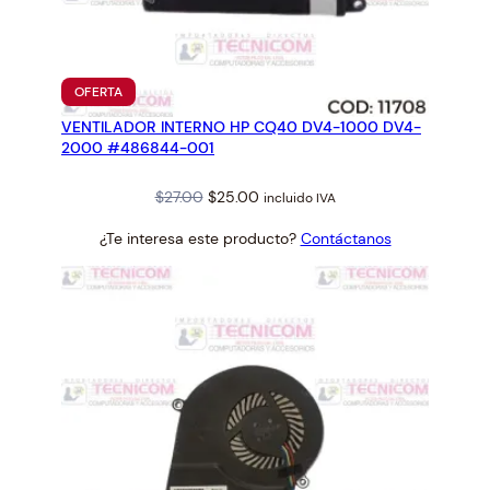
PRODUCTO
OFERTA
EN
VENTILADOR INTERNO HP CQ40 DV4-1000 DV4-
OFERTA
2000 #486844-001
Original
Current
$
27.00
$
25.00
incluido IVA
price
price
¿Te interesa este producto?
Contáctanos
was:
is:
$27.00.
$25.00.