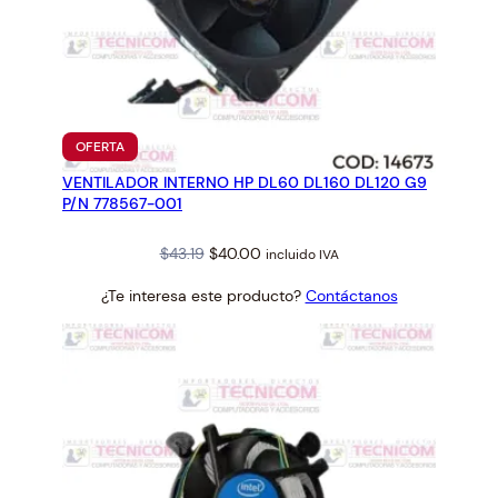
PRODUCTO
OFERTA
EN
VENTILADOR INTERNO HP DL60 DL160 DL120 G9
OFERTA
P/N 778567-001
Original
Current
$
43.19
$
40.00
incluido IVA
price
price
¿Te interesa este producto?
Contáctanos
was:
is:
$43.19.
$40.00.