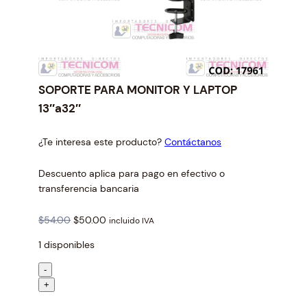
SOPORTE PARA MONITOR Y LAPTOP
13″a32″
¿Te interesa este producto?
Contáctanos
Descuento aplica para pago en efectivo o
transferencia bancaria
O
C
$
54.00
$
50.00
incluido IVA
r
u
1 disponibles
i
r
g
r
S
-
i
e
O
+
n
n
P