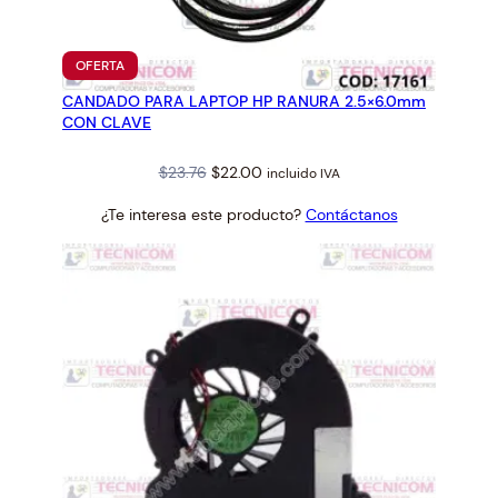
P
T
O
PRODUCTO
OFERTA
P
EN
CANDADO PARA LAPTOP HP RANURA 2.5×6.0mm
OFERTA
1
CON CLAVE
3
"
Original
Current
$
23.76
$
22.00
incluido IVA
a
price
price
3
¿Te interesa este producto?
Contáctanos
was:
is:
2
$23.76.
$22.00.
"
c
a
n
t
i
d
a
d