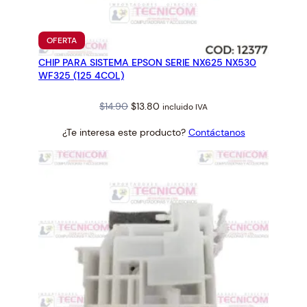
A
E
P
PRODUCTO
OFERTA
S
EN
CHIP PARA SISTEMA EPSON SERIE NX625 NX530
OFERTA
O
WF325 (125 4COL)
N
T
Original
Current
$
14.90
$
13.80
incluido IVA
1
price
price
1
¿Te interesa este producto?
Contáctanos
was:
is:
1
$14.90.
$13.80.
0
S
I
N
T
I
N
T
A