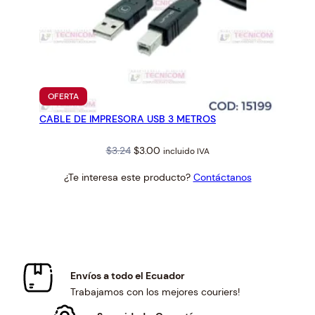
PRODUCTO
OFERTA
EN
CABLE DE IMPRESORA USB 3 METROS
OFERTA
Original
Current
$
3.24
$
3.00
incluido IVA
price
price
¿Te interesa este producto?
Contáctanos
was:
is:
$3.24.
$3.00.
Envíos a todo el Ecuador
Trabajamos con los mejores couriers!