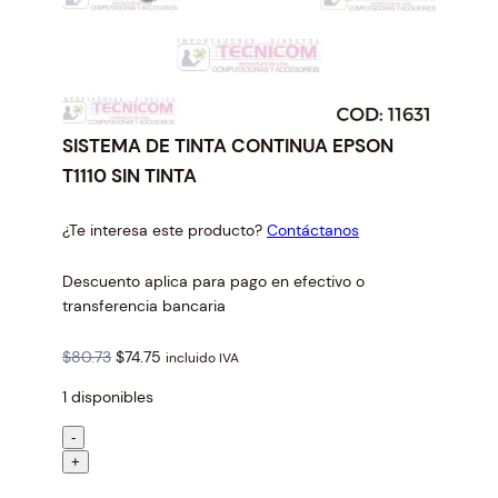
SISTEMA DE TINTA CONTINUA EPSON
T1110 SIN TINTA
¿Te interesa este producto?
Contáctanos
Descuento aplica para pago en efectivo o
transferencia bancaria
O
C
$
80.73
$
74.75
incluido IVA
r
u
1 disponibles
i
r
g
r
S
-
i
e
I
+
n
n
S