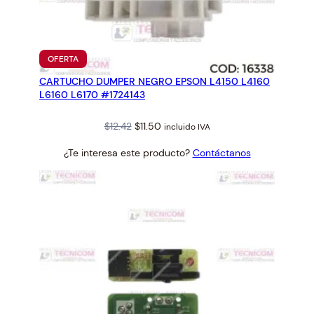
c
a
n
t
PRODUCTO
OFERTA
EN
i
CARTUCHO DUMPER NEGRO EPSON L4150 L4160
OFERTA
d
L6160 L6170 #1724143
a
d
Original
Current
$
12.42
$
11.50
incluido IVA
price
price
¿Te interesa este producto?
Contáctanos
was:
is:
$12.42.
$11.50.