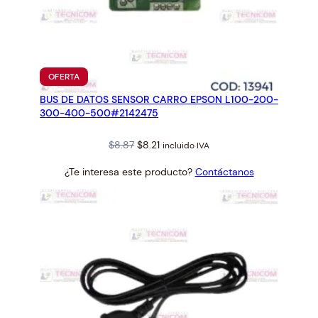
PRODUCTO
OFERTA
EN
BUS DE DATOS SENSOR CARRO EPSON L100-200-
OFERTA
300-400-500#2142475
Original
Current
$
8.87
$
8.21
incluido IVA
price
price
¿Te interesa este producto?
Contáctanos
was:
is:
$8.87.
$8.21.