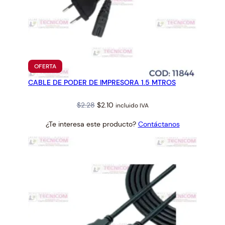
PRODUCTO
OFERTA
EN
CABLE DE PODER DE IMPRESORA 1.5 MTROS
OFERTA
Original
Current
$
2.28
$
2.10
incluido IVA
price
price
¿Te interesa este producto?
Contáctanos
was:
is:
$2.28.
$2.10.