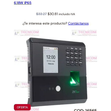
6.18W IP65
Original
Current
$
33.27
$
30.81
incluido IVA
price
price
¿Te interesa este producto?
Contáctanos
was:
is:
$33.27.
$30.81.
PRODUCTO
OFERTA
EN