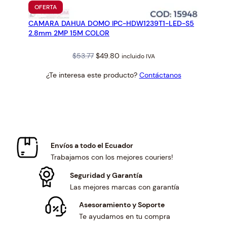
PRODUCTO
OFERTA
EN
CAMARA DAHUA DOMO IPC-HDW1239T1-LED-S5
OFERTA
2.8mm 2MP 15M COLOR
Original
Current
$
53.77
$
49.80
incluido IVA
price
price
¿Te interesa este producto?
Contáctanos
was:
is:
$53.77.
$49.80.
Envíos a todo el Ecuador
Trabajamos con los mejores couriers!
Seguridad y Garantía
Las mejores marcas con garantía
Asesoramiento y Soporte
Te ayudamos en tu compra