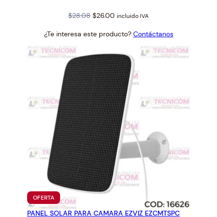
Original
Current
$
28.08
$
26.00
incluido IVA
price
price
¿Te interesa este producto?
Contáctanos
was:
is:
$28.08.
$26.00.
PRODUCTO
OFERTA
EN
PANEL SOLAR PARA CAMARA EZVIZ EZCMTSPC
OFERTA