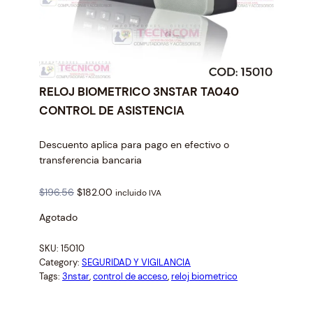
RELOJ BIOMETRICO 3NSTAR TA040
CONTROL DE ASISTENCIA
Descuento aplica para pago en efectivo o
transferencia bancaria
O
C
$
196.56
$
182.00
incluido IVA
r
u
Agotado
i
r
g
r
SKU:
15010
i
e
Category:
SEGURIDAD Y VIGILANCIA
n
n
Tags:
3nstar
, 
control de acceso
, 
reloj biometrico
a
t
l
p