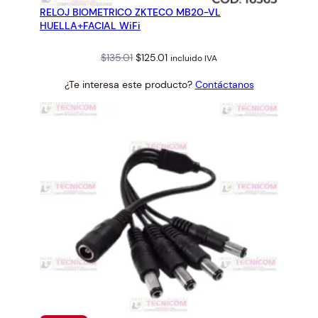
RELOJ BIOMETRICO ZKTECO MB20-VL
OFERTA
HUELLA+FACIAL WiFi
Original
Current
$
135.01
$
125.01
incluido IVA
price
price
¿Te interesa este producto?
Contáctanos
was:
is:
$135.01.
$125.01.