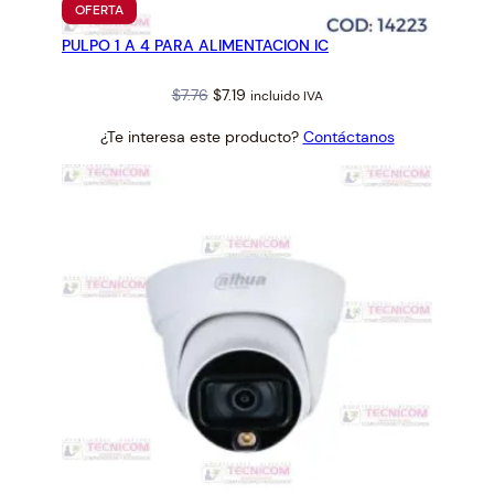
PRODUCTO
OFERTA
EN
PULPO 1 A 4 PARA ALIMENTACION IC
OFERTA
Original
Current
$
7.76
$
7.19
incluido IVA
price
price
¿Te interesa este producto?
Contáctanos
was:
is:
$7.76.
$7.19.