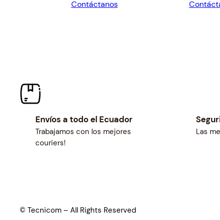
Contáctanos
Contáct
$523.80.
$485.00.
$318.60
Envíos a todo el Ecuador
Segur
Trabajamos con los mejores
Las me
couriers!
© Tecnicom – All Rights Reserved