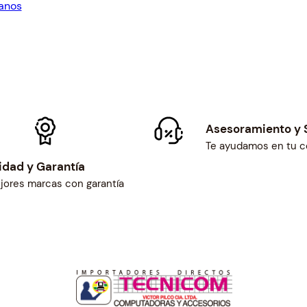
anos
.
$295.00.
Asesoramiento y 
Te ayudamos en tu 
idad y Garantía
jores marcas con garantía