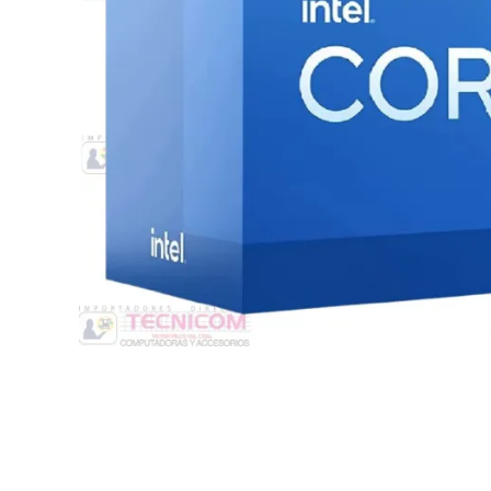
Switche
Monitores y TV
Suministros de Impresión
Punto de Venta
Conver
Accesorios y Periféricos
Adapta
Protección Eléctrica
Repuestos
Software