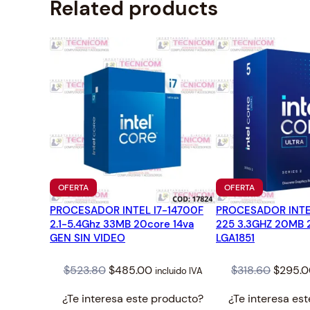
Related products
PRODUCTO
PRODUCTO
OFERTA
OFERTA
EN
EN
PROCESADOR INTEL I7-14700F
OFERTA
PROCESADOR INTE
OFERTA
2.1-5.4Ghz 33MB 20core 14va
225 3.3GHZ 20MB
GEN SIN VIDEO
LGA1851
Original
Current
Origina
$
523.80
$
485.00
$
318.60
$
295.
incluido IVA
price
price
price
¿Te interesa este producto?
¿Te interesa es
was:
is:
was: