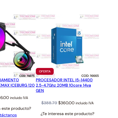
TO
PRODUCTO
OFERTA
EN
RIAMIENTO
PROCESADOR INTEL I5-14400
OFERTA
EMAX ICEBURG 120
2.5-4.7Ghz 20MB 10core 14va
GEN
iginal
Current
6.00
incluido IVA
Original
Current
$
388.79
$
360.00
incluido IVA
ice
price
a este producto?
price
price
s:
is:
¿Te interesa este producto?
táctanos
was:
is:
9.68.
$46.00.