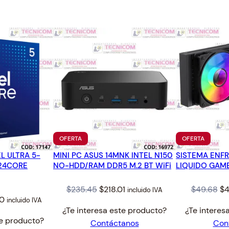
3
.
4
.
PRODUCTO
PRODUC
OFERTA
OFERTA
EN
EN
L ULTRA 5-
MINI PC ASUS 14MNK INTEL N150
OFERTA
SISTEMA ENF
OFERTA
 24CORE
NO-HDD/RAM DDR5 M.2 BT WiFi
LIQUIDO GAM
Original
Current
Or
$
235.45
$
218.01
$
49.68
$
4
incluido IVA
l
Current
00
incluido IVA
price
price
pr
¿Te interesa este producto?
¿Te interes
price
was:
is:
wa
te producto?
Contáctanos
Con
is:
$235.45.
$218.01.
$4