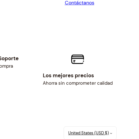
Contáctanos
$388.79.
$360.00.
Soporte
compra
Los mejores precios
Ahorra sin comprometer calidad
United States (USD $)