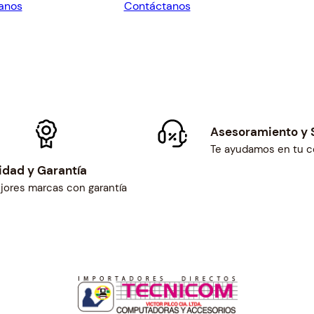
anos
Contáctanos
0.
$485.00.
$318.60.
$295.00.
Asesoramiento y 
Te ayudamos en tu 
idad y Garantía
jores marcas con garantía