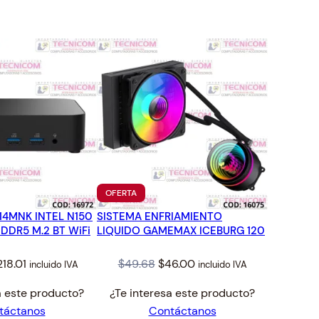
TO
PRODUCTO
OFERTA
EN
 14MNK INTEL N150
SISTEMA ENFRIAMIENTO
OFERTA
DR5 M.2 BT WiFi
LIQUIDO GAMEMAX ICEBURG 120
iginal
Current
Original
Current
218.01
$
49.68
$
46.00
incluido IVA
incluido IVA
rice
price
price
price
a este producto?
¿Te interesa este producto?
as:
is:
was:
is:
táctanos
Contáctanos
235.45.
$218.01.
$49.68.
$46.00.