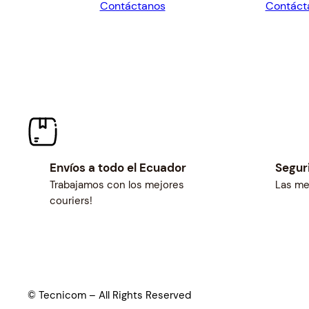
Contáctanos
Contáct
$260.82.
$241.50.
$523.8
Envíos a todo el Ecuador
Segur
Trabajamos con los mejores
Las me
couriers!
© Tecnicom – All Rights Reserved